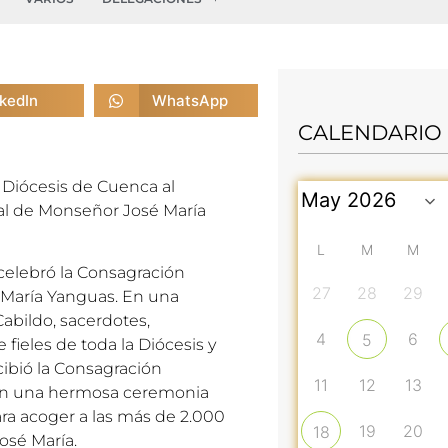
nkedIn
WhatsApp
CALENDARIO
a Diócesis de Cuenca al
pal de Monseñor José María
L
M
M
 celebró la Consagración
27
28
29
 María Yanguas. En una
abildo, sacerdotes,
4
6
5
 fieles de toda la Diócesis y
cibió la Consagración
11
12
13
 en una hermosa ceremonia
ra acoger a las más de 2.000
19
20
18
osé María.