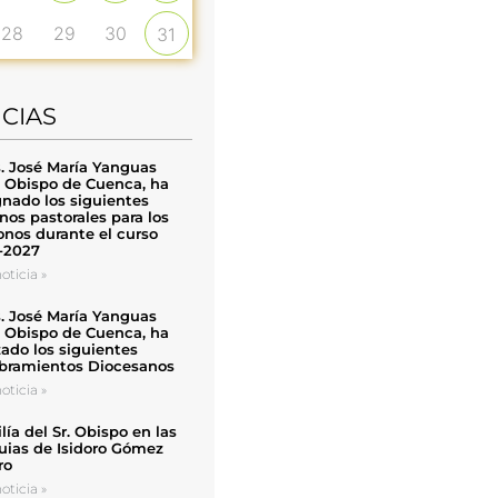
28
29
30
31
ICIAS
. José María Yanguas
, Obispo de Cuenca, ha
nado los siguientes
nos pastorales para los
nos durante el curso
-2027
oticia »
. José María Yanguas
, Obispo de Cuenca, ha
zado los siguientes
ramientos Diocesanos
oticia »
ía del Sr. Obispo en las
uias de Isidoro Gómez
ro
oticia »