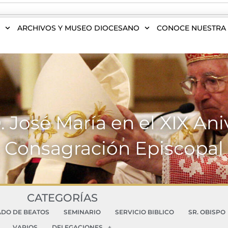
S
ARCHIVOS Y MUSEO DIOCESANO
CONOCE NUESTRA 
. José María en el XIX Ani
Consagración Episcopal
CATEGORÍAS
ADO DE BEATOS
SEMINARIO
SERVICIO BIBLICO
SR. OBISPO
VARIOS
DELEGACIONES