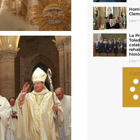
Homil
Cleme
Leer n
La Pr
Toled
colab
rehab
histó
Leer n
Car