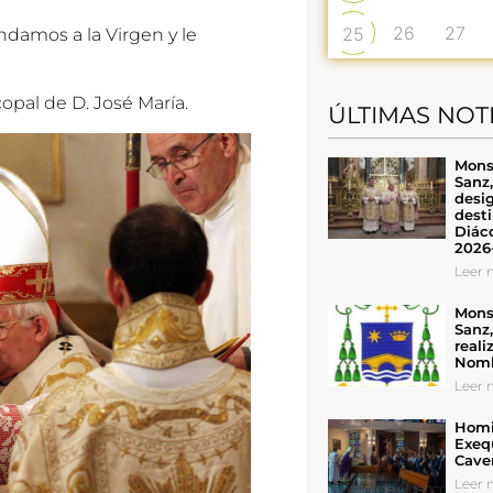
26
27
25
damos a la Virgen y le
opal de D. José María.
ÚLTIMAS NOT
Mons
Sanz
desig
desti
Diáco
2026
Leer n
Mons
Sanz
reali
Nomb
Leer n
Homil
Exeq
Cave
Leer n