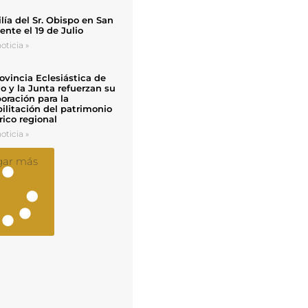
ía del Sr. Obispo en San
nte el 19 de Julio
oticia »
ovincia Eclesiástica de
o y la Junta refuerzan su
oración para la
ilitación del patrimonio
rico regional
oticia »
gar más