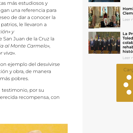
tas más estudiosos y
Homil
ngan una referencia para
Cleme
deseo de dar a conocer la
Leer n
atrios, le llevaron a
ión» y
La Pr
Toled
e San Juan de la Cruz la
colab
a al Monte Carmelo»,
rehab
histó
 viva».
Leer n
son ejemplo del desvivirse
Car
ción y obra, de manera
 más pobres.
u testimonio, por su
merecida recompensa, con