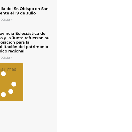
ía del Sr. Obispo en San
nte el 19 de Julio
oticia »
ovincia Eclesiástica de
o y la Junta refuerzan su
oración para la
ilitación del patrimonio
rico regional
oticia »
gar más