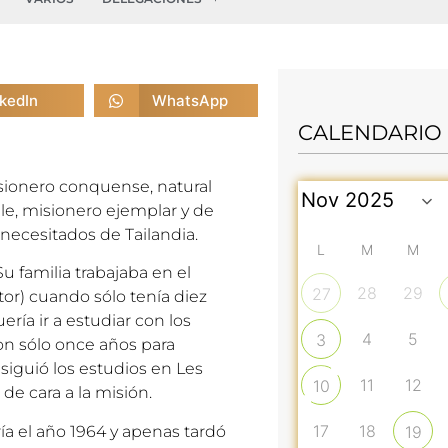
nkedIn
WhatsApp
CALENDARIO
misionero conquense, natural
le, misionero ejemplar y de
 necesitados de Tailandia.
L
M
M
u familia trabajaba en el
28
29
27
r) cuando sólo tenía diez
ría ir a estudiar con los
4
5
3
con sólo once años para
siguió los estudios en Les
11
12
10
de cara a la misión.
17
18
ía el año 1964 y apenas tardó
19