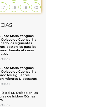
27
28
29
30
ICIAS
. José María Yanguas
, Obispo de Cuenca, ha
nado los siguientes
nos pastorales para los
nos durante el curso
-2027
oticia »
. José María Yanguas
, Obispo de Cuenca, ha
zado los siguientes
ramientos Diocesanos
oticia »
ía del Sr. Obispo en las
uias de Isidoro Gómez
ro
oticia »