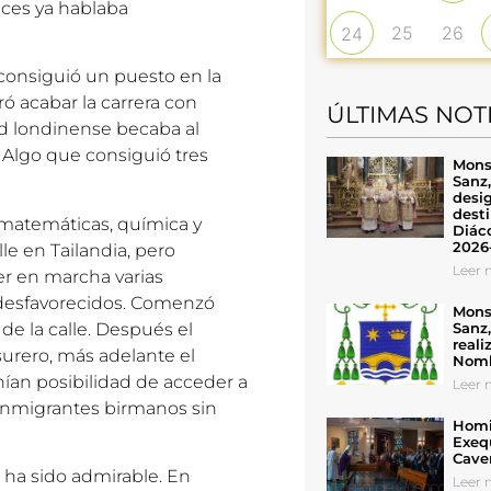
nces ya hablaba
25
26
24
 consiguió un puesto en la
ró acabar la carrera con
ÚLTIMAS NOT
ad londinense becaba al
 Algo que consiguió tres
Mons
Sanz
desig
desti
, matemáticas, química y
Diáco
2026
le en Tailandia, pero
Leer n
r en marcha varias
s desfavorecidos. Comenzó
Mons
de la calle. Después el
Sanz
reali
surero, más adelante el
Nomb
ían posibilidad de acceder a
Leer n
 inmigrantes birmanos sin
Homil
Exeq
Cave
 ha sido admirable. En
Leer n