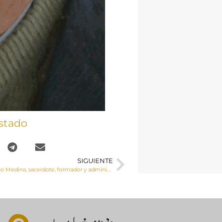
stado
SIGUIENTE
Fallece Francisco Medina, sacerdote, formador y administrador del Monasterio de Uclés y director del Museo Diocesano