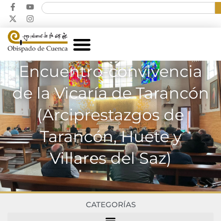
Encuentro-convivencia
de la Vicaría de Tarancón
(Arciprestazgos de
Tarancón, Huete y
Villares del Saz)
CATEGORÍAS