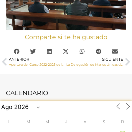
Comparte si te ha gustado
ANTERIOR
SIGUIENTE
Apertura del Curso 2022-2023 de la Acción Católica General
La Delegación de Manos Unidas de Cuenca celebra la octava edición de su Rastrillo de Libros de segunda mano
CALENDARIO
L
M
M
J
V
S
D