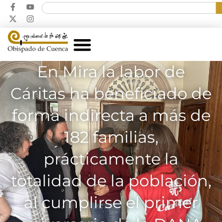
En Mira la labor de
Cáritas ha beneficiado de
forma indirecta a más de
182 familias,
prácticamente la
totalidad de la población,
al cumplirse el primer