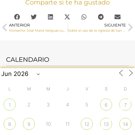
Comparte si te ha gustado
ANTERIOR
SIGUIENTE
Monseñor José María Yanguas cumple 78 años, ¡FELICIDADES!
Sobre el uso de la «Iglesia de San Andrés»
CALENDARIO
L
M
M
J
V
S
D
2
3
4
5
1
6
7
10
11
8
9
12
13
14