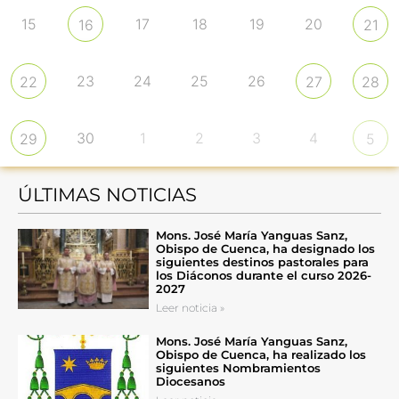
15
17
18
19
20
16
21
23
24
25
26
22
27
28
30
1
2
3
4
29
5
ÚLTIMAS NOTICIAS
Mons. José María Yanguas Sanz,
Obispo de Cuenca, ha designado los
siguientes destinos pastorales para
los Diáconos durante el curso 2026-
2027
Leer noticia »
Mons. José María Yanguas Sanz,
Obispo de Cuenca, ha realizado los
siguientes Nombramientos
Diocesanos