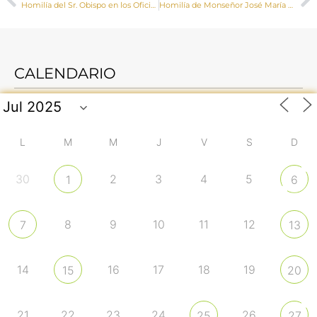
Homilía del Sr. Obispo en los Oficios del Viernes Santo
Homilía de Monseñor José María Yanguas durante la Vigilia Pascual
CALENDARIO
L
M
M
J
V
S
D
30
2
3
4
5
1
6
8
9
10
11
12
7
13
14
16
17
18
19
15
20
21
22
23
24
26
25
27