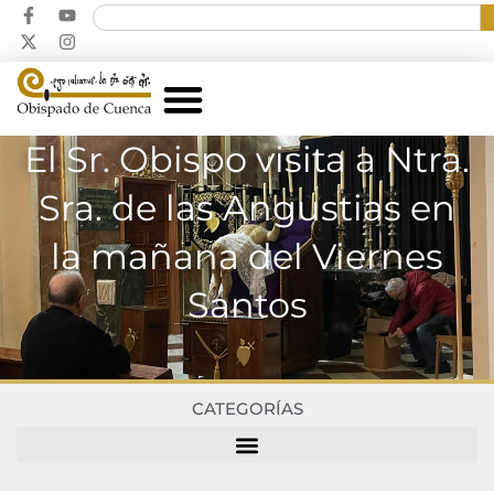
El Sr. Obispo visita a Ntra.
Sra. de las Angustias en
la mañana del Viernes
Santos
CATEGORÍAS