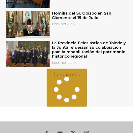
Homilía del Sr. Obispo en San
Clemente el 19 de Julio
Leer noticia »
La Provincia Eclesiástica de Toledo y
la Junta refuerzan su colaboración
para la rehabilitación del patrimonio
histórico regional
Leer noticia »
Cargar más