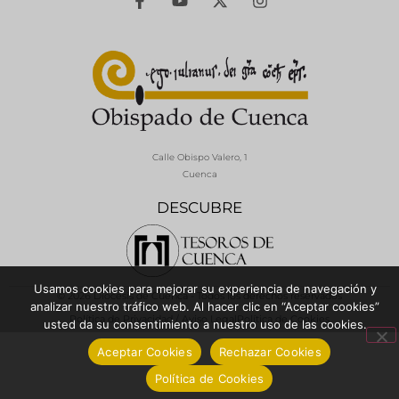
Calle Obispo Valero, 1
Cuenca
DESCUBRE
Usamos cookies para mejorar su experiencia de navegación y
© 2026 Diócesis de Cuenca - Todos los derechos reservados
analizar nuestro tráfico web. Al hacer clic en “Aceptar cookies”
Política de Privacidad / Aviso Legal
Política de Cookies
usted da su consentimiento a nuestro uso de las cookies.
Aceptar Cookies
Rechazar Cookies
Política de Cookies