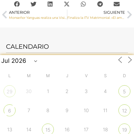
ANTERIOR
SIGUIENTE
Monseñor Yanguas realiza una Visita Pastoral a la parroquia de San Román (Cuenca)
Finaliza la ITV Matrimonial. «El amor en Acción»
CALENDARIO
L
M
M
J
V
S
D
30
1
2
3
4
29
5
7
8
9
10
11
6
12
13
14
16
17
18
15
19