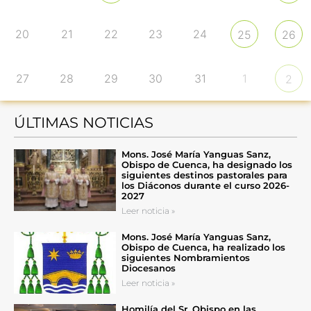
20
21
22
23
24
25
26
27
28
29
30
31
1
2
ÚLTIMAS NOTICIAS
Mons. José María Yanguas Sanz,
Obispo de Cuenca, ha designado los
siguientes destinos pastorales para
los Diáconos durante el curso 2026-
2027
Leer noticia »
Mons. José María Yanguas Sanz,
Obispo de Cuenca, ha realizado los
siguientes Nombramientos
Diocesanos
Leer noticia »
Homilía del Sr. Obispo en las