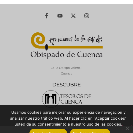
Calle Obispo Valero, 1
Cuenca
DESCUBRE
Usamos cookies para mejorar su experiencia de navegación y
© 2026 Diócesis de Cuenca - Todos los derechos reservados
analizar nuestro tráfico web. Al hacer clic en “Aceptar cookies”
Política de Privacidad / Aviso Legal
Política de Cookies
usted da su consentimiento a nuestro uso de las cookies.