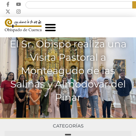
El Sr. Obispo realiza una
Visita Pastoral a
Monteagudo de las
Salinas y Almodóvar del
Pinar
CATEGORÍAS