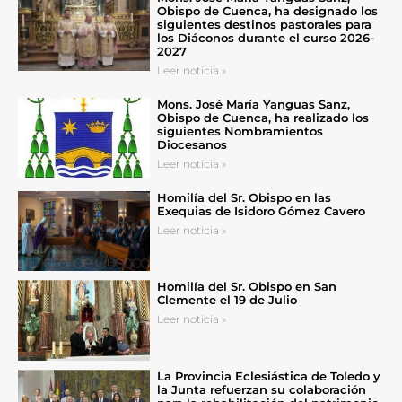
Obispo de Cuenca, ha designado los
siguientes destinos pastorales para
los Diáconos durante el curso 2026-
2027
Leer noticia »
Mons. José María Yanguas Sanz,
Obispo de Cuenca, ha realizado los
siguientes Nombramientos
Diocesanos
Leer noticia »
Homilía del Sr. Obispo en las
Exequias de Isidoro Gómez Cavero
Leer noticia »
Homilía del Sr. Obispo en San
Clemente el 19 de Julio
Leer noticia »
La Provincia Eclesiástica de Toledo y
la Junta refuerzan su colaboración