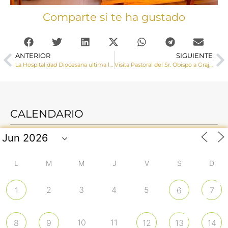
Comparte si te ha gustado
ANTERIOR
SIGUIENTE
La Hospitalidad Diocesana ultima los preparativos de la 50ª Peregrinación con enfermos al Santuario de Lourdes, la más numerosa de la última década
Visita Pastoral del Sr. Obispo a Graja de Campalbo y Manzaneruela
CALENDARIO
L
M
M
J
V
S
D
2
3
4
5
1
6
7
10
11
8
9
12
13
14