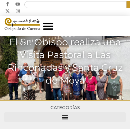
El Sr. Obispo realiza una
Visita Pastoral a Las
Rinconadas y Santa Cruz
de Moya
CATEGORÍAS