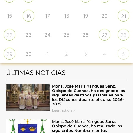
15
17
18
19
20
16
21
23
24
25
26
22
27
28
30
1
2
3
4
29
5
ÚLTIMAS NOTICIAS
Mons. José María Yanguas Sanz,
Obispo de Cuenca, ha designado los
siguientes destinos pastorales para
los Diáconos durante el curso 2026-
2027
Leer noticia »
Mons. José María Yanguas Sanz,
Obispo de Cuenca, ha realizado los
siguientes Nombramientos