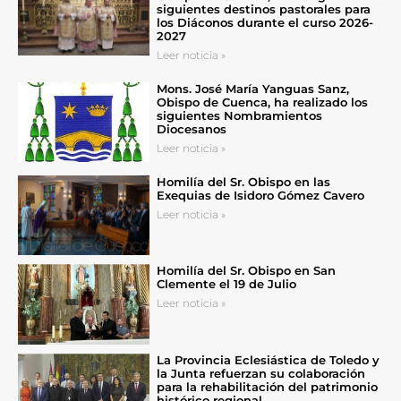
siguientes destinos pastorales para
los Diáconos durante el curso 2026-
2027
Leer noticia »
Mons. José María Yanguas Sanz,
Obispo de Cuenca, ha realizado los
siguientes Nombramientos
Diocesanos
Leer noticia »
Homilía del Sr. Obispo en las
Exequias de Isidoro Gómez Cavero
Leer noticia »
Homilía del Sr. Obispo en San
Clemente el 19 de Julio
Leer noticia »
La Provincia Eclesiástica de Toledo y
la Junta refuerzan su colaboración
para la rehabilitación del patrimonio
histórico regional