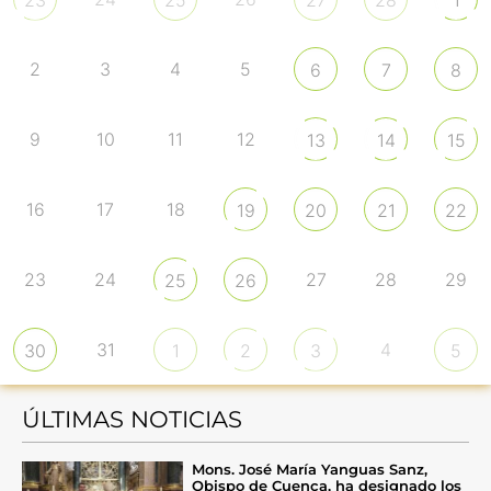
2
3
4
5
6
7
8
9
10
11
12
13
14
15
16
17
18
19
20
21
22
23
24
27
28
29
25
26
31
4
30
1
2
3
5
ÚLTIMAS NOTICIAS
Mons. José María Yanguas Sanz,
Obispo de Cuenca, ha designado los