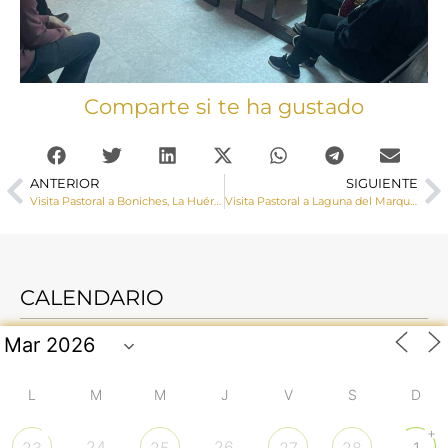
Comparte si te ha gustado
ANTERIOR
SIGUIENTE
Visita Pastoral a Boniches, La Huérguina y Cañete
Visita Pastoral a Laguna del Marquesado, Huerta del Marquesado y Campillos-Sierra
CALENDARIO
L
M
M
J
V
S
D
+
24
26
23
25
27
28
1