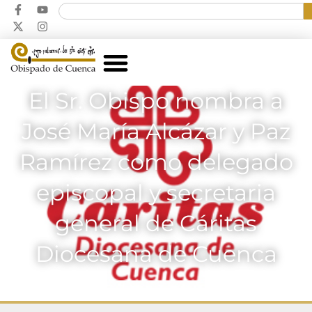
El Sr. Obispo nombra a
José María Alcázar y Paz
Ramírez como delegado
episcopal y secretaria
general de Cáritas
Diocesana de Cuenca