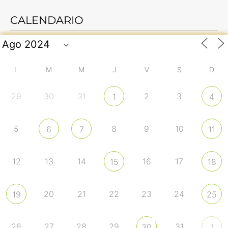
CALENDARIO
L
M
M
J
V
S
D
29
30
31
2
3
1
4
5
8
9
10
6
7
11
12
13
14
16
17
15
18
20
21
22
23
24
19
25
26
27
28
29
31
30
1