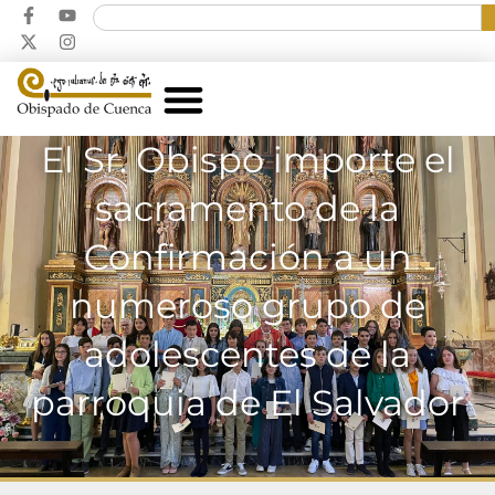
El Sr. Obispo importe el
sacramento de la
Confirmación a un
numeroso grupo de
adolescentes de la
parroquia de El Salvador