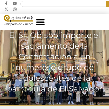
El Sr. Obispo importe el
sacramento de la
Confirmación a un
numeroso grupo de
adolescentes de la
parroquia de El Salvador