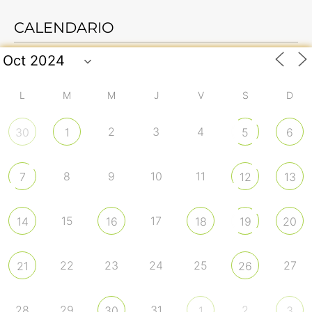
CALENDARIO
L
M
M
J
V
S
D
2
3
4
30
1
5
6
8
9
10
11
7
12
13
15
17
14
16
18
19
20
22
23
24
25
27
21
26
28
29
31
2
30
1
3