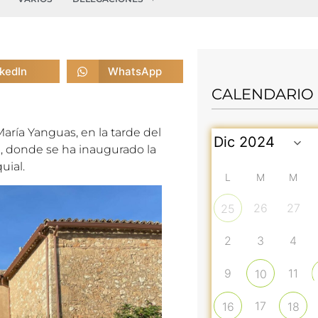
nkedIn
WhatsApp
CALENDARIO
aría Yanguas, en la tarde del
ia, donde se ha inaugurado la
uial.
L
M
M
26
27
25
2
3
4
9
11
10
17
16
18