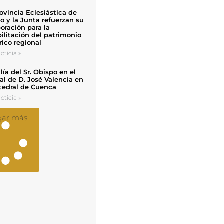
ovincia Eclesiástica de
o y la Junta refuerzan su
oración para la
ilitación del patrimonio
rico regional
oticia »
ía del Sr. Obispo en el
al de D. José Valencia en
tedral de Cuenca
oticia »
gar más