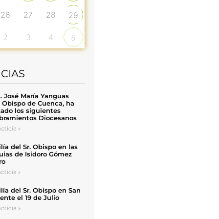
26
27
28
29
2
3
4
5
ICIAS
. José María Yanguas
, Obispo de Cuenca, ha
zado los siguientes
ramientos Diocesanos
oticia »
ía del Sr. Obispo en las
uias de Isidoro Gómez
ro
oticia »
ía del Sr. Obispo en San
nte el 19 de Julio
oticia »