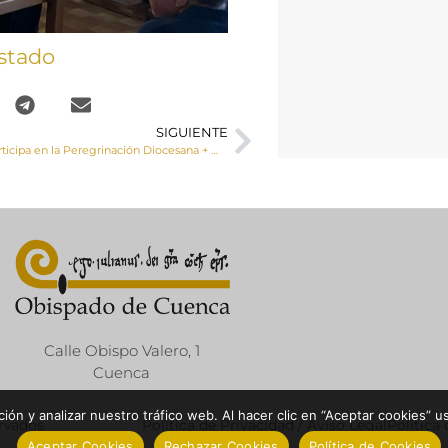
stado
SIGUIENTE
El Sr. Obispo participa en la Peregrinación Diocesana + Misión 2023
Calle Obispo Valero, 1
Cuenca
ón y analizar nuestro tráfico web. Al hacer clic en “Aceptar cookies” u
ervados
Política de Privacidad / Aviso Legal
Política
Aceptar Cookies
Rechazar Cookies
Política de Cookies