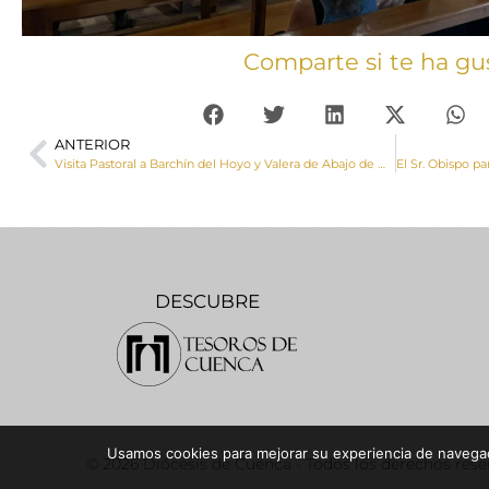
Comparte si te ha gu
ANTERIOR
Visita Pastoral a Barchín del Hoyo y Valera de Abajo de Mons. José María Yanguas
DESCUBRE
Usamos cookies para mejorar su experiencia de navegaci
© 2026 Diócesis de Cuenca - Todos los derechos res