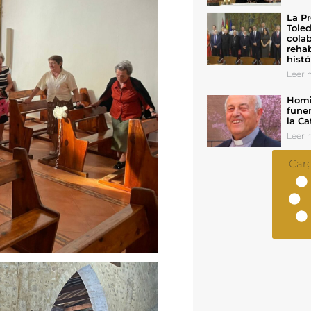
La Pr
Toled
colab
rehab
histó
Leer n
Homil
funer
la Ca
Leer n
Car