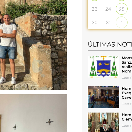
23
24
25
30
31
1
ÚLTIMAS NOT
Mons
Sanz
reali
Nomb
Leer n
Homil
Exeq
Cave
Leer n
Homil
Cleme
Leer n