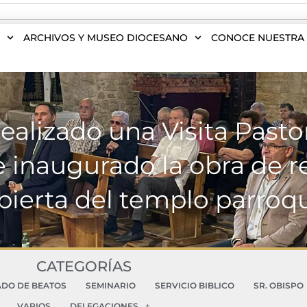
S
ARCHIVOS Y MUSEO DIOCESANO
CONOCE NUESTRA 
realizado una Visita Pasto
 e inaugurado la obra de r
bierta del templo parroqu
CATEGORÍAS
ADO DE BEATOS
SEMINARIO
SERVICIO BIBLICO
SR. OBISPO
VARIOS
DELEGACIONES