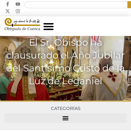
El Sr. Obispo ha
clausurado el Año Jubilar
del Santísimo Cristo de la
Luz de Leganiel
CATEGORÍAS