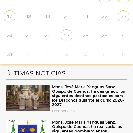
18
19
20
21
22
17
23
24
25
26
28
29
30
27
31
1
2
3
4
5
6
ÚLTIMAS NOTICIAS
Mons. José María Yanguas Sanz,
Obispo de Cuenca, ha designado los
siguientes destinos pastorales para
los Diáconos durante el curso 2026-
2027
Leer noticia »
Mons. José María Yanguas Sanz,
Obispo de Cuenca, ha realizado los
siguientes Nombramientos