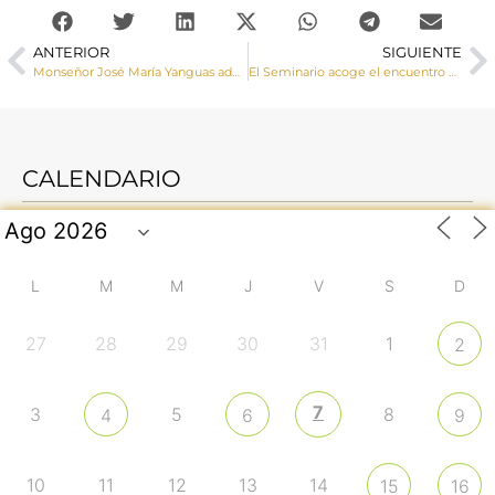
ANTERIOR
SIGUIENTE
Monseñor José María Yanguas administra la Confirmación a un numero grupo de adolescentes en Mota del Cuervo
El Seminario acoge el encuentro de delegados y equipos de pastoral juvenil de la Provincia Eclesiástica de Toledo
CALENDARIO
L
M
M
J
V
S
D
27
28
29
30
31
1
2
7
3
5
8
4
6
9
10
11
12
13
14
15
16