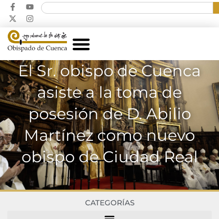
El Sr. obispo de Cuenca
asiste a la toma de
posesión de D. Abilio
Martínez como nuevo
obispo de Ciudad Real
CATEGORÍAS