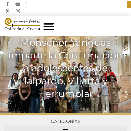
Monseñor Yanguas
imparte la Confirmación
a adolescentes de
Villalpardo, Villarta y El
Herrumblar
CATEGORÍAS