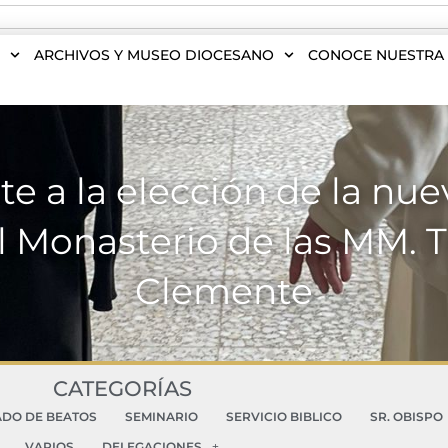
S
ARCHIVOS Y MUSEO DIOCESANO
CONOCE NUESTRA 
ste a la elección de la nu
l Monasterio de las MM. Tr
Clemente
CATEGORÍAS
ADO DE BEATOS
SEMINARIO
SERVICIO BIBLICO
SR. OBISPO
VARIOS
DELEGACIONES