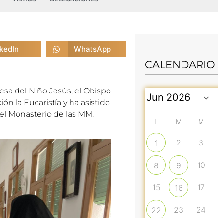
nkedIn
WhatsApp
CALENDARIO
resa del Niño Jesús, el Obispo
n la Eucaristía y ha asistido
 el Monasterio de las MM.
L
M
M
2
3
1
10
8
9
15
17
16
23
24
22