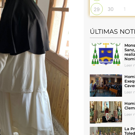
30
1
29
ÚLTIMAS NOT
Mons
Sanz
reali
Nomb
Leer n
Homil
Exeq
Cave
Leer n
Homil
Cleme
Leer n
La Pr
Toled