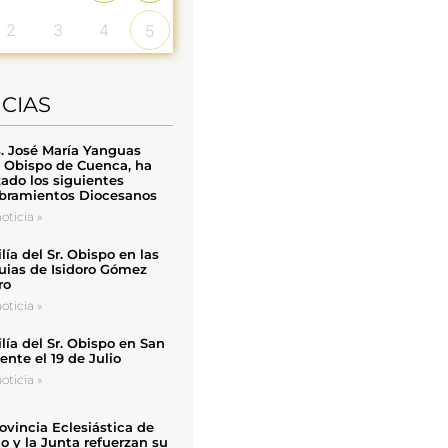
2
3
4
5
ICIAS
. José María Yanguas
, Obispo de Cuenca, ha
zado los siguientes
ramientos Diocesanos
oticia »
ía del Sr. Obispo en las
uias de Isidoro Gómez
ro
oticia »
ía del Sr. Obispo en San
nte el 19 de Julio
oticia »
ovincia Eclesiástica de
o y la Junta refuerzan su