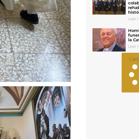
colab
rehab
histó
Leer n
Homil
funer
la Ca
Leer n
Car