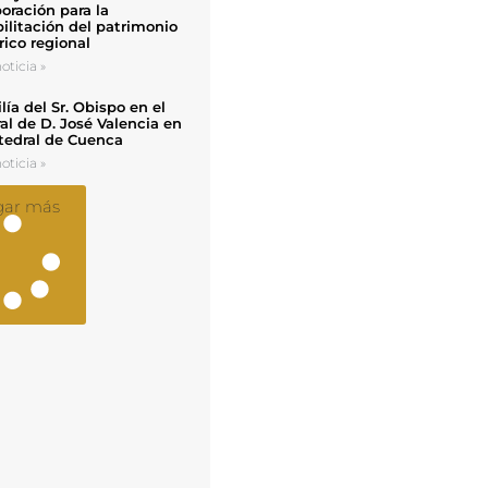
oración para la
ilitación del patrimonio
rico regional
oticia »
ía del Sr. Obispo en el
al de D. José Valencia en
tedral de Cuenca
oticia »
gar más