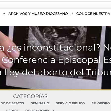
S
ARCHIVOS Y MUSEO DIOCESANO
CONOCE NUESTRA 
da ¿es inconstitucional? 
a Conferencia Episcopal E
a Ley del aborto del Tribu
CATEGORÍAS
ADO DE BEATOS
SEMINARIO
SERVICIO BIBLICO
SR. OBISPO
VARIOS
DELEGACIONES