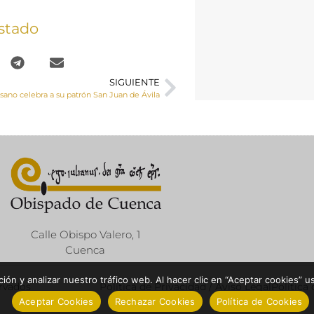
stado
SIGUIENTE
esano celebra a su patrón San Juan de Ávila
Calle Obispo Valero, 1
Cuenca
ón y analizar nuestro tráfico web. Al hacer clic en “Aceptar cookies” u
ervados
Política de Privacidad / Aviso Legal
Política
Aceptar Cookies
Rechazar Cookies
Política de Cookies