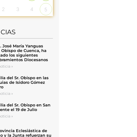
2
3
4
5
ICIAS
. José María Yanguas
, Obispo de Cuenca, ha
zado los siguientes
ramientos Diocesanos
oticia »
ía del Sr. Obispo en las
uias de Isidoro Gómez
ro
oticia »
ía del Sr. Obispo en San
nte el 19 de Julio
oticia »
ovincia Eclesiástica de
o y la Junta refuerzan su