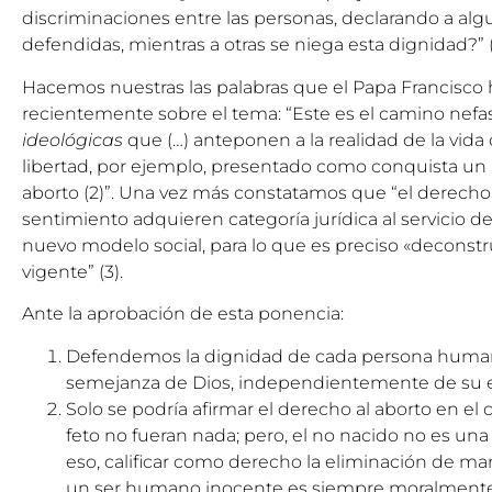
discriminaciones entre las personas, declarando a alg
defendidas, mientras a otras se niega esta dignidad?”
Hacemos nuestras las palabras que el Papa Francisco
recientemente sobre el tema: “Este es el camino nefa
ideológicas
que (…) anteponen a la realidad de la vid
libertad, por ejemplo, presentado como conquista un 
aborto
(2)
”. Una vez más constatamos que “el derecho a
sentimiento adquieren categoría jurídica al servicio d
nuevo modelo social, para lo que es preciso «deconstru
vigente”
(3)
.
Ante la aprobación de esta ponencia:
Defendemos la dignidad de cada persona human
semejanza de Dios, independientemente de su ed
Solo se podría afirmar el derecho al aborto en el
feto no fueran nada; pero, el no nacido no es un
eso, calificar como derecho la eliminación de man
un ser humano inocente es siempre moralmente m