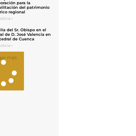
oración para la
ilitación del patrimonio
rico regional
oticia »
ía del Sr. Obispo en el
al de D. José Valencia en
tedral de Cuenca
oticia »
gar más