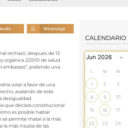
nkedIn
WhatsApp
CALENDARIO
onal rechazó, después de 13
ey orgánica 2/2010 de salud
del embarazo”, pidiendo una
L
M
M
2
3
1
dría votar a favor de una
recho, avalando de este
10
8
9
a desigualdad.
 que declara constitucional
15
17
16
ómo es posible hablar
 se permite matar a la más
23
24
22
 la más injusta de las