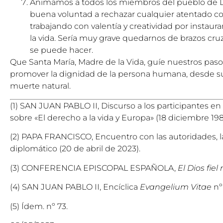
Animamos a todos los miembros del pueblo de Di
buena voluntad a rechazar cualquier atentado cont
trabajando con valentía y creatividad por instaura
la vida. Sería muy grave quedarnos de brazos c
se puede hacer.
Que Santa María, Madre de la Vida, guíe nuestros pasos
promover la dignidad de la persona humana, desde s
muerte natural.
(1) SAN JUAN PABLO II, Discurso a los participantes en
sobre «El derecho a la vida y Europa» (18 diciembre 198
(2) PAPA FRANCISCO, Encuentro con las autoridades, la 
diplomático (20 de abril de 2023).
(3) CONFERENCIA EPISCOPAL ESPAÑOLA,
El Dios fie
(4) SAN JUAN PABLO II, Encíclica
Evangelium Vitae
nº
(5) Ídem. nº 73.