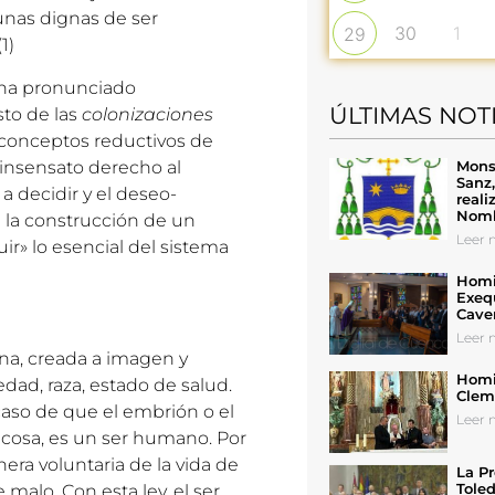
unas dignas de ser
30
1
29
(1)
 ha pronunciado
ÚLTIMAS NOT
sto de las
colonizaciones
a conceptos reductivos de
Mons
insensato derecho al
Sanz
 decidir y el deseo-
reali
Nomb
e la construcción de un
Leer n
ir» lo esencial del sistema
Homil
Exeq
Cave
Leer n
a, creada a imagen y
Homil
ad, raza, estado de salud.
Cleme
 caso de que el embrión o el
Leer n
a cosa, es un ser humano. Por
era voluntaria de la vida de
La Pr
Toled
alo. Con esta ley, el ser