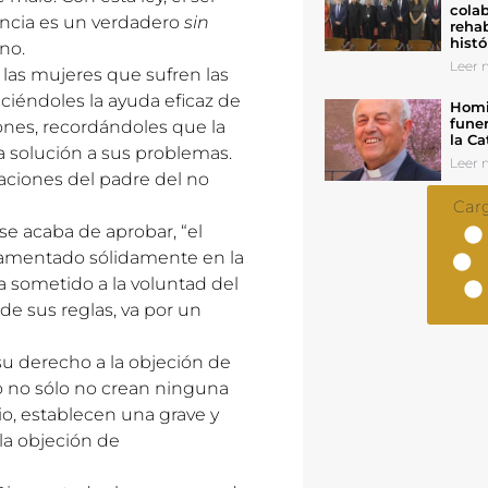
colab
ncia es un verdadero
sin
rehab
histó
no.
Leer n
las mujeres que sufren las
iéndoles la ayuda eficaz de
Homil
funer
iones, recordándoles que la
la Ca
a solución a sus problemas.
Leer n
aciones del padre del no
Car
e acaba de aprobar, “el
ndamentado sólidamente en la
a sometido a la voluntad del
de sus reglas, va por un
 su derecho a la objeción de
po no sólo no crean ninguna
io, establecen una grave y
la objeción de