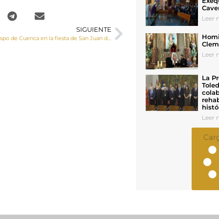
Exeq
Cave
Leer n
SIGUIENTE
Homil
Homilía del Obispo de Cuenca en la fiesta de San Juan de Ávila
Cleme
Leer n
La Pr
Toled
colab
rehab
histó
Leer n
Car