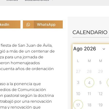
nkedIn
WhatsApp
CALENDARIO
fiesta de San Juan de Ávila,
ogió a más de un centenar de
eza para una jornada de
L
M
M
 fueron homenajeados
cincuenta años de ordenación
27
28
29
3
5
4
aso a la ponencia que
 Medios de Comunicación
10
11
12
ión pastoral según la doctrina
 trabajó por una renovación
18
19
17
forma y renovación que