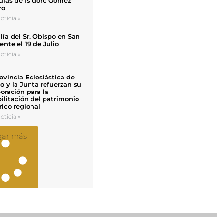
uias de Isidoro Gómez
ro
oticia »
ía del Sr. Obispo en San
nte el 19 de Julio
oticia »
ovincia Eclesiástica de
o y la Junta refuerzan su
oración para la
ilitación del patrimonio
rico regional
oticia »
gar más