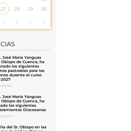
28
29
30
27
3
4
5
6
ICIAS
. José María Yanguas
, Obispo de Cuenca, ha
nado los siguientes
nos pastorales para los
nos durante el curso
-2027
oticia »
. José María Yanguas
, Obispo de Cuenca, ha
zado los siguientes
ramientos Diocesanos
oticia »
ía del Sr. Obispo en las