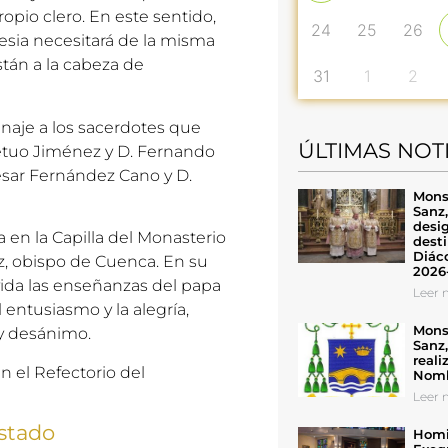
opio clero. En este sentido,
24
25
26
lesia necesitará de la misma
tán a la cabeza de
31
1
2
enaje a los sacerdotes que
ÚLTIMAS NOT
petuo Jiménez y D. Fernando
ésar Fernández Cano y D.
Mons
Sanz
desig
 en la Capilla del Monasterio
desti
Diáco
z, obispo de Cuenca. En su
2026
 vida las enseñanzas del papa
Leer n
entusiasmo y la alegría,
Mons
 y desánimo.
Sanz
reali
 el Refectorio del
Nomb
Leer n
stado
Homil