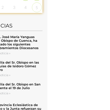
2
3
4
5
ICIAS
. José María Yanguas
, Obispo de Cuenca, ha
zado los siguientes
ramientos Diocesanos
oticia »
ía del Sr. Obispo en las
uias de Isidoro Gómez
ro
oticia »
ía del Sr. Obispo en San
nte el 19 de Julio
oticia »
ovincia Eclesiástica de
o y la Junta refuerzan su