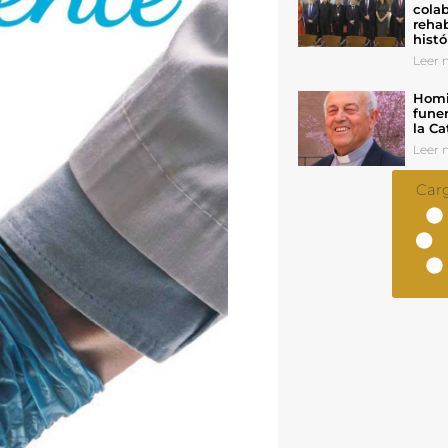
colab
rehab
histó
Leer n
Homil
funer
la Ca
Leer n
Car