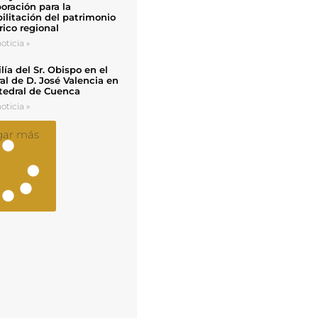
oración para la
ilitación del patrimonio
rico regional
oticia »
ía del Sr. Obispo en el
al de D. José Valencia en
tedral de Cuenca
oticia »
gar más