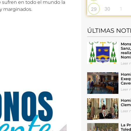
e sufren en todo el mundo la
30
1
29
 y marginados.
ÚLTIMAS NOT
Mons
Sanz
reali
Nomb
Leer n
Homil
Exeq
Cave
Leer n
Homil
Cleme
Leer n
La Pr
Toled