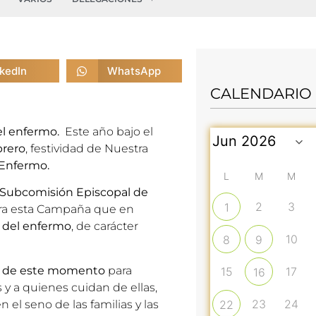
nkedIn
WhatsApp
CALENDARIO
l enfermo.
Este año bajo el
brero
, festividad de Nuestra
 Enfermo.
L
M
M
Subcomisión Episcopal de
2
3
1
ara esta Campaña que en
 del enfermo
, de carácter
10
8
9
a de este momento
para
15
17
16
 y a quienes cuidan de ellas,
23
24
 el seno de las familias y las
22