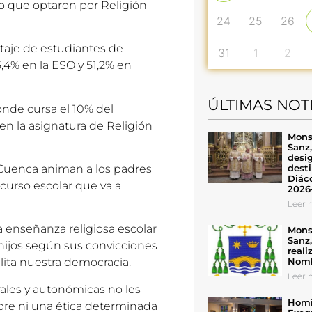
o que optaron por Religión
24
25
26
ntaje de estudiantes de
31
1
2
5,4% en la ESO y 51,2% en
ÚLTIMAS NOT
onde cursa el 10% del
en la asignatura de Religión
Mons
Sanz
desig
desti
Cuenca animan a los padres
Diáco
 curso escolar que va a
2026
Leer n
enseñanza religiosa escolar
Mons
Sanz
hijos según sus convicciones
reali
Nomb
ilita nuestra democracia.
Leer n
rales y autonómicas no les
Homil
re ni una ética determinada