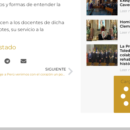
Exeq
dos y formas de entender la
Cave
Leer n
Homil
cen a los docentes de dicha
Cleme
tes, su servicio a la
Leer n
stado
La Pr
Toled
colab
rehab
histó
SIGUIENTE
Leer n
“Tras nuestro viaje a Perú venimos con el corazón un poco más grande”
Car