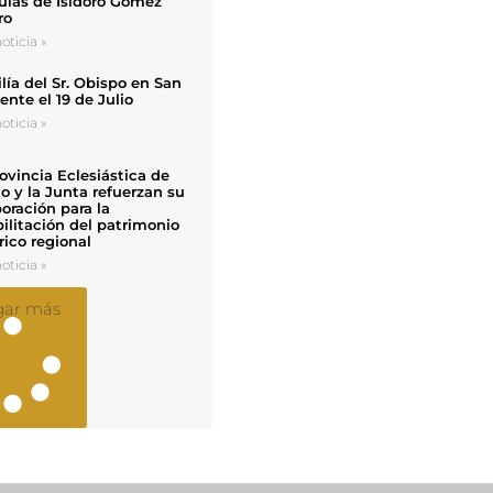
uias de Isidoro Gómez
ro
oticia »
ía del Sr. Obispo en San
nte el 19 de Julio
oticia »
ovincia Eclesiástica de
o y la Junta refuerzan su
oración para la
ilitación del patrimonio
rico regional
oticia »
gar más