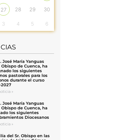
28
29
30
27
3
4
5
6
ICIAS
. José María Yanguas
, Obispo de Cuenca, ha
nado los siguientes
nos pastorales para los
nos durante el curso
-2027
oticia »
. José María Yanguas
, Obispo de Cuenca, ha
zado los siguientes
ramientos Diocesanos
oticia »
ía del Sr. Obispo en las