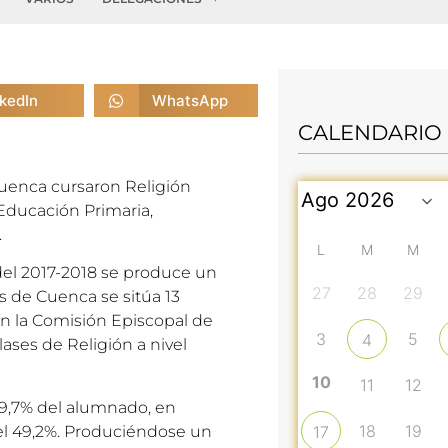
nkedIn
WhatsApp
CALENDARIO
Cuenca cursaron Religión
 Educación Primaria,
.
L
M
M
del 2017-2018 se produce un
27
28
29
s de Cuenca se sitúa 13
n la Comisión Episcopal de
3
5
4
ases de Religión a nivel
10
11
12
 79,7% del alumnado, en
18
19
o el 49,2%. Produciéndose un
17