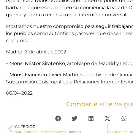
Apelamos a todos aquellos que tienen el poder de dete
barbarie a que escuchen en su conciencia la voz de Di
guerra, y llama a reconstruir la fraternidad universal.
Mostramos
nuestro compromiso para seguir trabajando
los pueblos
como auténticos pastores que desean ser
comunión.
Madrid, 6 de abril de 2022
–
Mons. Néstor Sirotenko
, arzobispo de Madrid y Lisb
–
Mons. Francisco Javier Martínez
, arzobispo de
Grana
Subcomisión Episcopal para Relaciones Interconfesiona
06/04/2022
Comparte si te ha gu
ANTERIOR
Seguimos de Sínodo en nuestra Diócesis