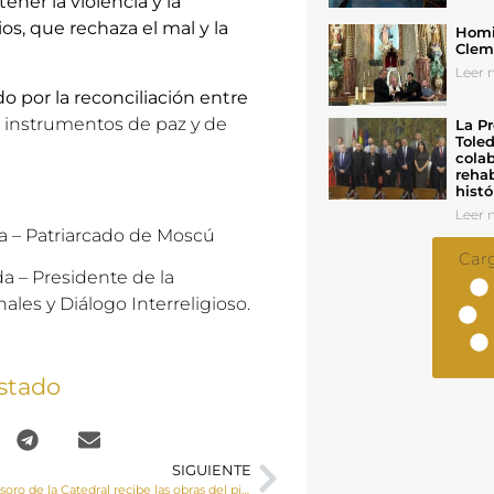
ner la violencia y la
os, que rechaza el mal y la
Homil
Cleme
Leer n
 por la reconciliación entre
 instrumentos de paz y de
La Pr
Toled
colab
rehab
histó
Leer n
oa – Patriarcado de Moscú
Car
da
–
Presidente de la
les y Diálogo Interreligioso
.
stado
SIGUIENTE
El Museo del Tesoro de la Catedral recibe las obras del pintor flamenco Frans Francken II