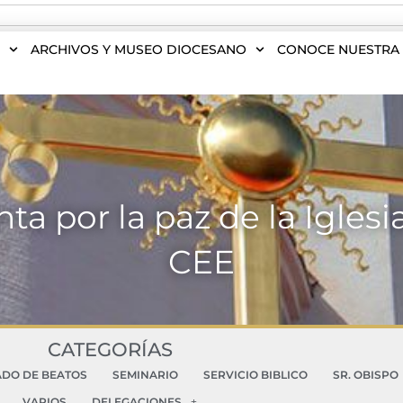
S
ARCHIVOS Y MUSEO DIOCESANO
CONOCE NUESTRA 
a por la paz de la Iglesi
CEE
CATEGORÍAS
ADO DE BEATOS
SEMINARIO
SERVICIO BIBLICO
SR. OBISPO
VARIOS
DELEGACIONES