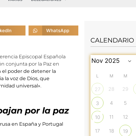
nkedIn
WhatsApp
CALENDARIO
ferencia Episcopal Española
ón conjunta por la Paz en
 el poder de detener la
L
M
M
a la voz de Dios, que
ernidad universal»
.
28
29
27
4
5
3
ajan por la paz
11
12
10
a rusa en España y Portugal
17
18
19