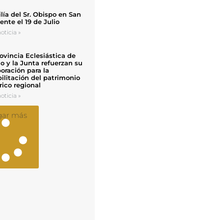
ía del Sr. Obispo en San
nte el 19 de Julio
oticia »
ovincia Eclesiástica de
o y la Junta refuerzan su
oración para la
ilitación del patrimonio
rico regional
oticia »
gar más