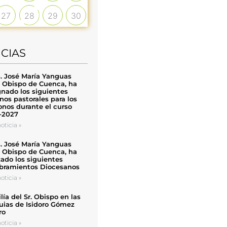
27
28
29
30
ICIAS
. José María Yanguas
, Obispo de Cuenca, ha
nado los siguientes
nos pastorales para los
nos durante el curso
-2027
oticia »
. José María Yanguas
, Obispo de Cuenca, ha
zado los siguientes
ramientos Diocesanos
oticia »
ía del Sr. Obispo en las
uias de Isidoro Gómez
ro
oticia »