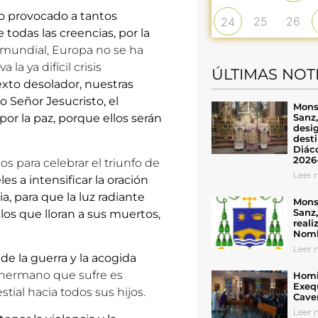
to provocado a tantos
25
26
24
todas las creencias, por la
mundial, Europa no se ha
la ya difícil crisis
ÚLTIMAS NOT
xto desolador, nuestras
o Señor Jesucristo, el
Mons
Sanz
por la paz, porque ellos serán
desig
desti
Diáco
2026
s para celebrar el triunfo de
Leer n
es a intensificar la oración
, para que la luz radiante
Mons
Sanz
los que lloran a sus muertos,
reali
Nomb
Leer n
de la guerra y la acogida
l hermano que sufre es
Homil
Exeq
tial hacia todos sus hijos.
Cave
Leer n