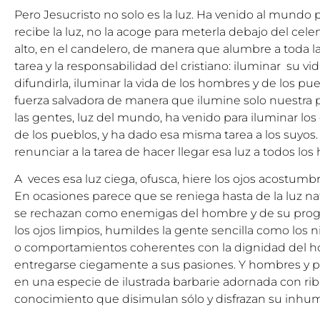
Pero Jesucristo no solo es la luz. Ha venido al mundo pa
recibe la luz, no la acoge para meterla debajo del cele
alto, en el candelero, de manera que alumbre a toda la 
tarea y la responsabilidad del cristiano: iluminar su vid
difundirla, iluminar la vida de los hombres y de los p
fuerza salvadora de manera que ilumine solo nuestra pr
las gentes, luz del mundo, ha venido para iluminar lo
de los pueblos, y ha dado esa misma tarea a los suyos
renunciar a la tarea de hacer llegar esa luz a todos lo
A veces esa luz ciega, ofusca, hiere los ojos acostumb
En ocasiones parece que se reniega hasta de la luz natu
se rechazan como enemigas del hombre y de su progr
los ojos limpios, humildes la gente sencilla como los ni
o comportamientos coherentes con la dignidad del 
entregarse ciegamente a sus pasiones. Y hombres y 
en una especie de ilustrada barbarie adornada con rib
conocimiento que disimulan sólo y disfrazan su inhu