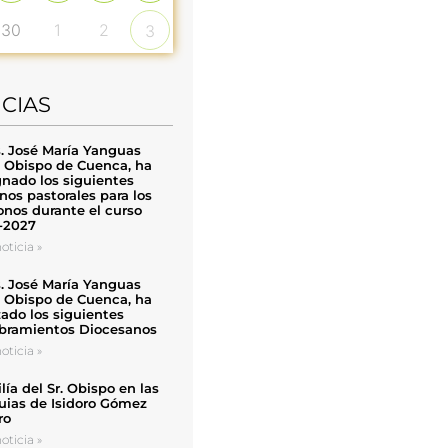
30
1
2
3
ICIAS
. José María Yanguas
, Obispo de Cuenca, ha
nado los siguientes
nos pastorales para los
nos durante el curso
-2027
oticia »
. José María Yanguas
, Obispo de Cuenca, ha
zado los siguientes
ramientos Diocesanos
oticia »
ía del Sr. Obispo en las
uias de Isidoro Gómez
ro
oticia »