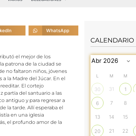
nkedIn
WhatsApp
CALENDARIO
tributó el mejor de los
 la patrona de la ciudad se
e no faltaron niños, jóvenes
L
M
M
s a la Madre del Júcar. En el
eeditar. El cortejo
31
30
1
partía del santuario a las
co antiguo y para regresar a
7
8
6
e la tarde. Allí esperaba el
stía en una iglesia
13
14
15
s, el profundo amor de la
21
22
20