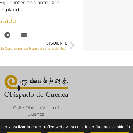
ijo e interceda ante Dios
resplandor
stado
SIGUIENTE
L Aniversario de la Coronación de Nuestra Señora de Rus de San Clemente. Crónica y homilía del obispo de Cuenca.
Calle Obispo Valero, 1
Cuenca
ón y analizar nuestro tráfico web. Al hacer clic en “Aceptar cookies” u
ervados
Política de Privacidad / Aviso Legal
Política