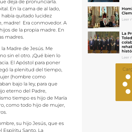
ue deja de pronunciarla.
tal. En la cama de al lado,
Homil
Cleme
había quitado lucidez
Leer n
re, madre! Era conmovedor. A
hijos de la propia madre. En
La Pr
las madres.
Toled
colab
rehab
a, la Madre de Jesús. Me
histó
o sin el otro. ¡Qué bien lo
Leer n
cia. El Apóstol para poner
Car
legó la plenitud del tiempo,
 mujer (hombre como
taban bajo la ley, para que
Hijo eterno del Padre,
mismo tiempo es hijo de María
ro, como todo hijo de mujer,
os.
ombre, su hijo Jesús, que es
 Espíritu Santo. La