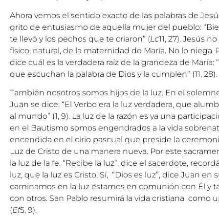
Ahora vemos el sentido exacto de las palabras de Jesú
grito de entusiasmo de aquella mujer del pueblo: “Bi
te llevó y los pechos que te criaron” (
Lc
11, 27). Jesús n
físico, natural, de la maternidad de María. No lo niega
dice cuál es la verdadera raíz de la grandeza de María:
que escuchan la palabra de Dios y la cumplen” (11, 28).
También nosotros somos hijos de la luz. En el solemn
Juan se dice: “El Verbo era la luz verdadera, que alum
al mundo” (1, 9). La luz de la razón es ya una participac
en el Bautismo somos engendrados a la vida sobrenatu
encendida en el cirio pascual que preside la ceremonia;
Luz de Cristo de una manera nueva. Por este sacramen
la luz de la fe. “Recibe la luz”, dice el sacerdote, rec
luz, que la luz es Cristo. Sí, “Dios es luz”, dice Juan en su
caminamos en la luz estamos en comunión con Él y
con otros. San Pablo resumirá la vida cristiana como un
(
Ef
5, 9).