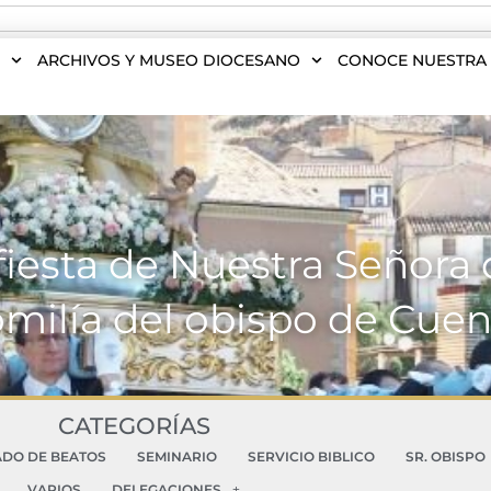
S
ARCHIVOS Y MUSEO DIOCESANO
CONOCE NUESTRA 
fiesta de Nuestra Señora d
milía del obispo de Cue
CATEGORÍAS
ADO DE BEATOS
SEMINARIO
SERVICIO BIBLICO
SR. OBISPO
VARIOS
DELEGACIONES