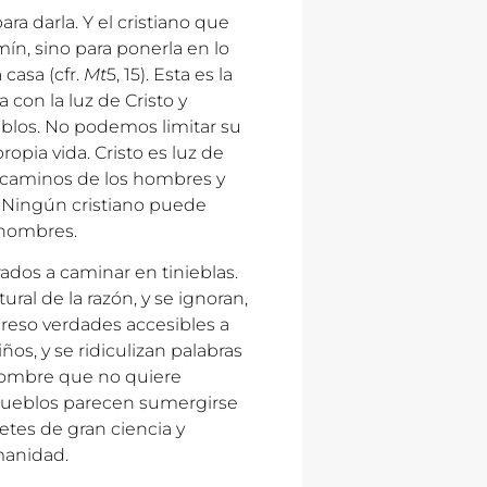
ra darla. Y el cristiano que
mín, sino para ponerla en lo
casa (cfr.
Mt
5, 15). Esta es la
a con la luz de Cristo y
ueblos. No podemos limitar su
opia vida. Cristo es luz de
s caminos de los hombres y
. Ningún cristiano puede
s hombres.
rados a caminar en tinieblas.
ral de la razón, y se ignoran,
eso verdades accesibles a
ños, y se ridiculizan palabras
hombre que no quiere
pueblos parecen sumergirse
etes de gran ciencia y
manidad.