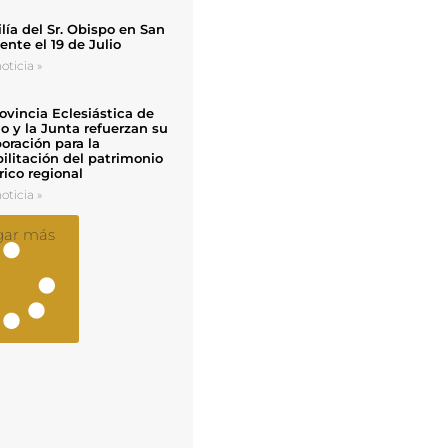
ía del Sr. Obispo en San
nte el 19 de Julio
oticia »
ovincia Eclesiástica de
o y la Junta refuerzan su
oración para la
ilitación del patrimonio
rico regional
oticia »
gar más