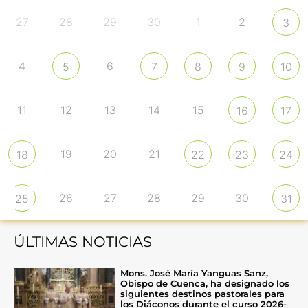
27
28
29
30
1
2
3
4
6
5
7
8
9
10
11
12
13
14
15
16
17
19
20
21
18
22
23
24
26
27
28
29
30
25
31
ÚLTIMAS NOTICIAS
Mons. José María Yanguas Sanz,
Obispo de Cuenca, ha designado los
siguientes destinos pastorales para
los Diáconos durante el curso 2026-