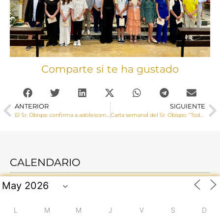
Comparte si te ha gustado
ANTERIOR
SIGUIENTE
El Sr. Obispo confirma a adolescentes de Minglanilla y Campillo de Altobuey
Carta semanal del Sr. Obispo: “Todos, con Pedro, a Jesús, por María”
CALENDARIO
L
M
M
J
V
S
D