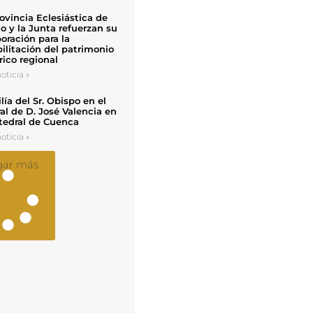
ovincia Eclesiástica de
o y la Junta refuerzan su
oración para la
ilitación del patrimonio
rico regional
oticia »
ía del Sr. Obispo en el
al de D. José Valencia en
tedral de Cuenca
oticia »
gar más