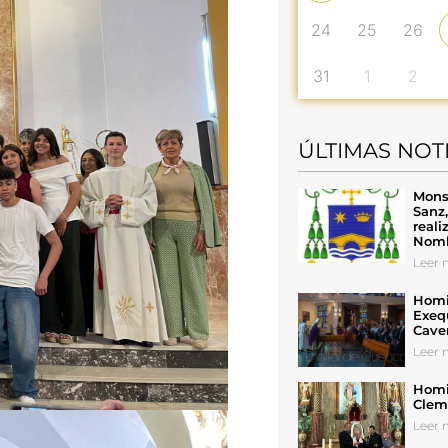
24
25
26
31
1
2
ÚLTIMAS NOT
Mons
Sanz
reali
Nomb
Leer n
Homil
Exeq
Cave
Leer n
Homil
Cleme
Leer n