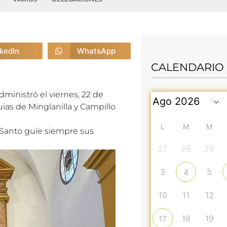
nkedIn
WhatsApp
CALENDARIO
ministró el viernes, 22 de
ias de Minglanilla y Campillo
L
M
M
 Santo guíe siempre sus
27
28
29
3
5
4
10
11
12
18
19
17