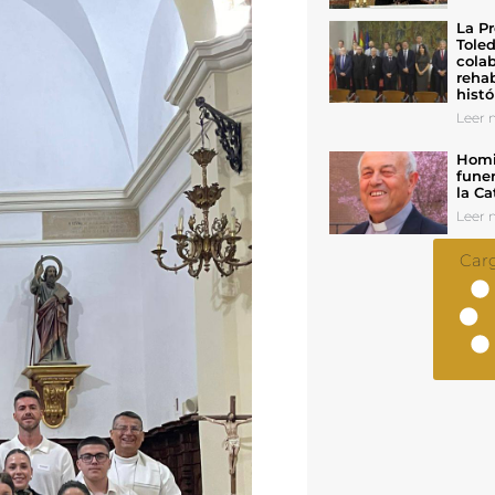
La Pr
Toled
colab
rehab
histó
Leer n
Homil
funer
la Ca
Leer n
Car