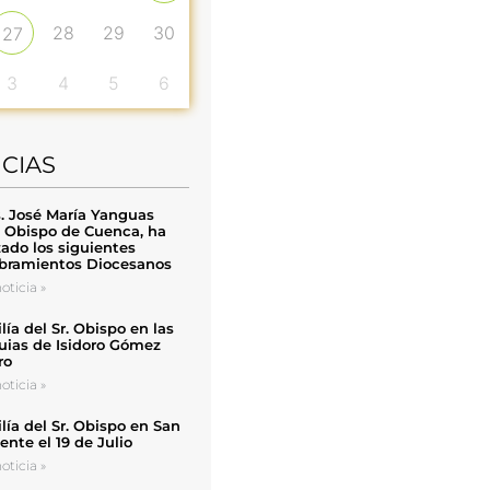
28
29
30
27
3
4
5
6
ICIAS
. José María Yanguas
, Obispo de Cuenca, ha
zado los siguientes
ramientos Diocesanos
oticia »
ía del Sr. Obispo en las
uias de Isidoro Gómez
ro
oticia »
ía del Sr. Obispo en San
nte el 19 de Julio
oticia »