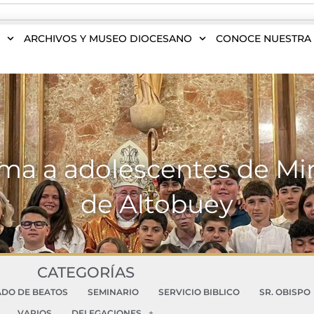
S
ARCHIVOS Y MUSEO DIOCESANO
CONOCE NUESTRA 
rma a adolescentes de Mi
de Altobuey
CATEGORÍAS
ADO DE BEATOS
SEMINARIO
SERVICIO BIBLICO
SR. OBISPO
VARIOS
DELEGACIONES