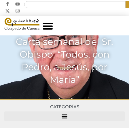
Carta semanal del Sr.
Obispo: “Todos, con
Pedro, a Jesús, por
María”
CATEGORÍAS