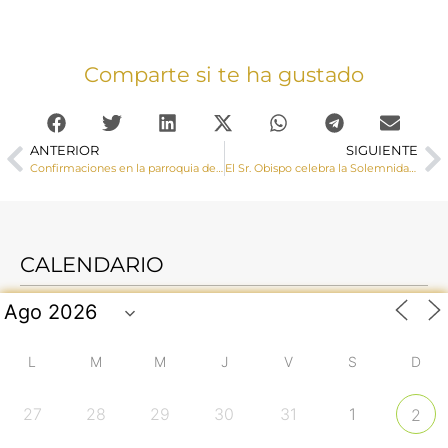
Comparte si te ha gustado
ANTERIOR
SIGUIENTE
Confirmaciones en la parroquia de El Salvador
El Sr. Obispo celebra la Solemnidad de Pentecostés con una Eucaristía en la Capilla del Espíritu Santo
CALENDARIO
L
M
M
J
V
S
D
27
28
29
30
31
1
2