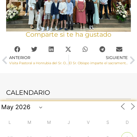
Comparte si te ha gustado
ANTERIOR
SIGUIENTE
Visita Pastoral a Honrubia del Sr. Obispo
El Sr. Obispo imparte el sacramento de la Confirmación a un numeroso grupo de adolescentes en Casas de Benítez
CALENDARIO
L
M
M
J
V
S
D