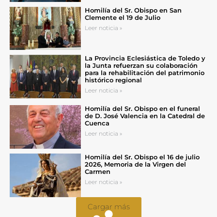
Homilía del Sr. Obispo en San
Clemente el 19 de Julio
Leer noticia »
La Provincia Eclesiástica de Toledo y
la Junta refuerzan su colaboración
para la rehabilitación del patrimonio
histórico regional
Leer noticia »
Homilía del Sr. Obispo en el funeral
de D. José Valencia en la Catedral de
Cuenca
Leer noticia »
Homilía del Sr. Obispo el 16 de julio
2026, Memoria de la Virgen del
Carmen
Leer noticia »
Cargar más