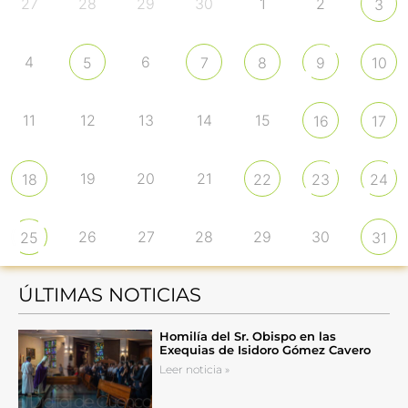
27
28
29
30
1
2
3
4
6
5
7
8
9
10
11
12
13
14
15
16
17
19
20
21
18
22
23
24
26
27
28
29
30
25
31
ÚLTIMAS NOTICIAS
Homilía del Sr. Obispo en las
Exequias de Isidoro Gómez Cavero
Leer noticia »