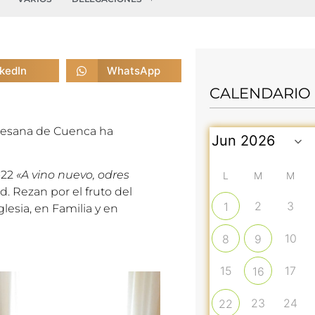
nkedIn
WhatsApp
CALENDARIO
cesana de Cuenca ha
-22
«A vino nuevo, odres
L
M
M
. Rezan por el fruto del
2
3
1
esia, en Familia y en
10
8
9
15
17
16
23
24
22