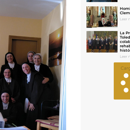
Homil
Cleme
Leer n
La Pr
Toled
colab
rehab
histó
Leer n
Car