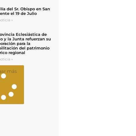
ía del Sr. Obispo en San
nte el 19 de Julio
oticia »
ovincia Eclesiástica de
o y la Junta refuerzan su
oración para la
ilitación del patrimonio
rico regional
oticia »
gar más