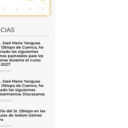
2
3
4
5
ICIAS
. José María Yanguas
, Obispo de Cuenca, ha
nado los siguientes
nos pastorales para los
nos durante el curso
-2027
oticia »
. José María Yanguas
, Obispo de Cuenca, ha
zado los siguientes
ramientos Diocesanos
oticia »
ía del Sr. Obispo en las
uias de Isidoro Gómez
ro
oticia »