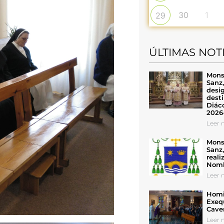
30
1
29
ÚLTIMAS NOT
Mons
Sanz
desig
desti
Diáco
2026
Leer n
Mons
Sanz
reali
Nomb
Leer n
Homil
Exeq
Cave
Leer n