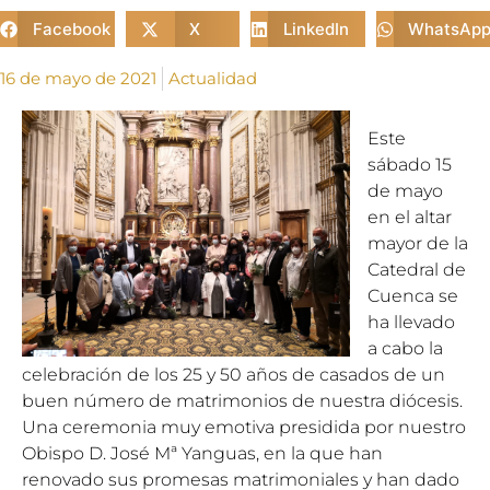
Facebook
X
LinkedIn
WhatsAp
16 de mayo de 2021
Actualidad
Este
sábado 15
de mayo
en el altar
mayor de la
Catedral de
Cuenca se
ha llevado
a cabo la
celebración de los 25 y 50 años de casados de un
buen número de matrimonios de nuestra diócesis.
Una ceremonia muy emotiva presidida por nuestro
Obispo D. José Mª Yanguas, en la que han
renovado sus promesas matrimoniales y han dado