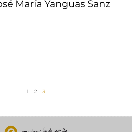
sé María Yanguas Sanz
1
2
3