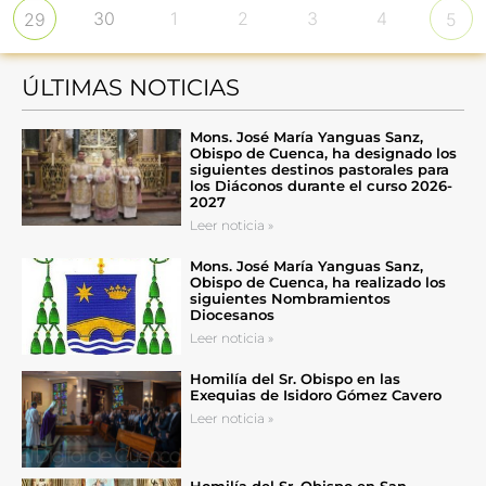
30
1
2
3
4
29
5
ÚLTIMAS NOTICIAS
Mons. José María Yanguas Sanz,
Obispo de Cuenca, ha designado los
siguientes destinos pastorales para
los Diáconos durante el curso 2026-
2027
Leer noticia »
Mons. José María Yanguas Sanz,
Obispo de Cuenca, ha realizado los
siguientes Nombramientos
Diocesanos
Leer noticia »
Homilía del Sr. Obispo en las
Exequias de Isidoro Gómez Cavero
Leer noticia »