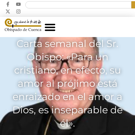
Carta semanal del Sr.
Obispo: «Para un
cristiano, en efecto, su
amor al prójimo está
enraizado en el amor a
Dios, es inseparable de
él».