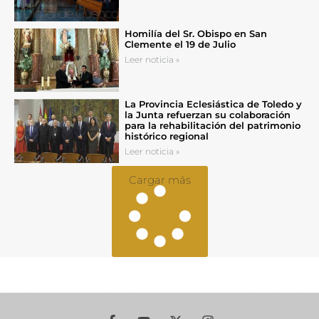
Homilía del Sr. Obispo en San
Clemente el 19 de Julio
Leer noticia »
La Provincia Eclesiástica de Toledo y
la Junta refuerzan su colaboración
para la rehabilitación del patrimonio
histórico regional
Leer noticia »
Cargar más