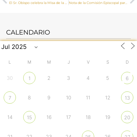
El Sr. Obispo celebra la Misa de la Fiesta de la Divina Misericordia en la parroquia de San Román
Nota de la Comisión Episcopal para los Laicos, Familia y Vida a propósito de la maternidad subrogada
CALENDARIO
L
M
M
J
V
S
D
30
2
3
4
5
1
6
8
9
10
11
12
7
13
14
16
17
18
19
15
20
21
22
23
24
26
25
27