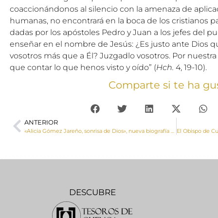
coaccionándonos al silencio con la amenaza de aplicac
humanas, no encontrará en la boca de los cristianos pa
dadas por los apóstoles Pedro y Juan a los jefes del p
enseñar en el nombre de Jesús: ¿Es justo ante Dios
vosotros más que a Él? Juzgadlo vosotros. Por nuest
que contar lo que henos visto y oído” (
Hch.
4, 19-10).
Comparte si te ha gu
ANTERIOR
«Alicia Gómez Jareño, sonrisa de Dios», nueva biografía de esta sierva de Dios
DESCUBRE