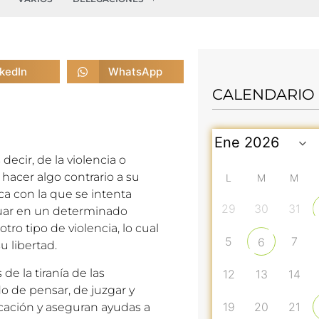
nkedIn
WhatsApp
CALENDARIO
decir, de la violencia o
o hacer algo contrario a su
L
M
M
ca con la que se intenta
29
30
31
ctuar en un determinado
tro tipo de violencia, lo cual
5
7
6
u libertad.
e la tiranía de las
12
13
14
 de pensar, de juzgar y
19
20
21
cación y aseguran ayudas a