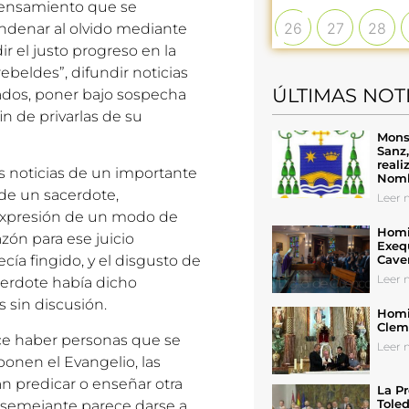
pensamiento que se
26
27
28
ndenar al olvido mediante
dir el justo progreso en la
ebeldes”, difundir noticias
ÚLTIMAS NOT
nados, poner bajo sospecha
fin de privarlas de su
Mons
Sanz
reali
as noticias de un importante
Nomb
 de un sacerdote,
Leer n
 expresión de un modo de
Homil
azón para ese juicio
Exeq
Cave
cía fingido, y el disgusto de
Leer n
cerdote había dicho
 sin discusión.
Homil
Cleme
ece haber personas que se
Leer n
onen el Evangelio, las
an predicar o enseñar otra
La Pr
Toled
go semejante parece darse a