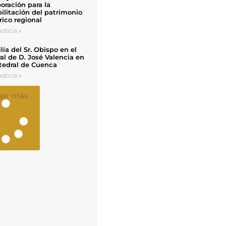
oración para la
ilitación del patrimonio
rico regional
oticia »
ía del Sr. Obispo en el
al de D. José Valencia en
tedral de Cuenca
oticia »
gar más