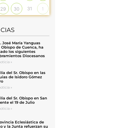
31
29
30
1
ICIAS
. José María Yanguas
, Obispo de Cuenca, ha
zado los siguientes
ramientos Diocesanos
oticia »
ía del Sr. Obispo en las
uias de Isidoro Gómez
ro
oticia »
ía del Sr. Obispo en San
nte el 19 de Julio
oticia »
ovincia Eclesiástica de
o y la Junta refuerzan su