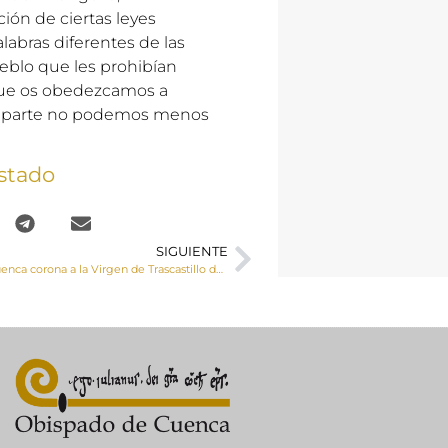
ión de ciertas leyes
labras diferentes de las
ueblo que les prohibían
 que os obedezcamos a
ra parte no podemos menos
stado
SIGUIENTE
El Obispo de Cuenca corona a la Virgen de Trascastillo de El Cañavate