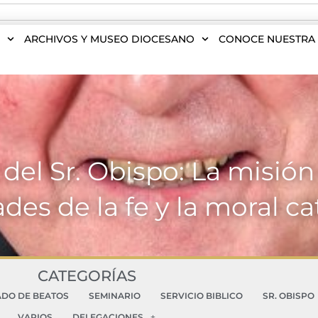
S
ARCHIVOS Y MUSEO DIOCESANO
CONOCE NUESTRA 
del Sr. Obispo: La misión
des de la fe y la moral ca
CATEGORÍAS
ADO DE BEATOS
SEMINARIO
SERVICIO BIBLICO
SR. OBISPO
VARIOS
DELEGACIONES