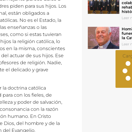
colab
dres piden para sus hijos. Los
rehab
histó
nal, están obligados a
Leer n
tólicas. No es el Estado, la
las enseñanzas o las
Homil
funer
ses, como si estas tuvieran
la Ca
jos la religión católica, lo
Leer n
dos en la misma, conscientes
 del actuar de sus hijos. Ese
Car
ofesores de religión. Nadie,
e el delicado y grave
la doctrina católica
d para con los fieles, de
lleza y poder de salvación,
 consonancia con la razón
azón humano. En Cristo
 Dios, del hombre y de la
n del Evangelio,