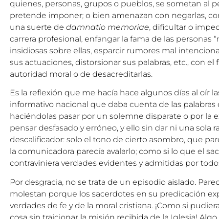
quienes, personas, grupos o pueblos, se sometan al 
pretende imponer; o bien amenazan con negarlas, co
una suerte de
damnatio memoriae
, dificultar o impe
carrera profesional, enfangar la fama de las personas “r
insidiosas sobre ellas, esparcir rumores mal intencio
sus actuaciones, distorsionar sus palabras, etc., con el 
autoridad moral o de desacreditarlas.
Es la reflexión que me hacía hace algunos días al oír l
informativo nacional que daba cuenta de las palabras
haciéndolas pasar por un solemne disparate o por la
pensar desfasado y erróneo, y ello sin dar ni una sola r
descalificador: solo el tono de cierto asombro, que pare
la comunicadora parecía avalarlo; como si lo que el sa
contraviniera verdades evidentes y admitidas por todos
Por desgracia, no se trata de un episodio aislado. Par
molestan porque los sacerdotes en su predicación exp
verdades de fe y de la moral cristiana. ¡Como si pudier
cosa sin traicionar la misión recibida de la Iglesia! Al