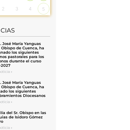
2
3
4
5
ICIAS
. José María Yanguas
, Obispo de Cuenca, ha
nado los siguientes
nos pastorales para los
nos durante el curso
-2027
oticia »
. José María Yanguas
, Obispo de Cuenca, ha
zado los siguientes
ramientos Diocesanos
oticia »
ía del Sr. Obispo en las
uias de Isidoro Gómez
ro
oticia »