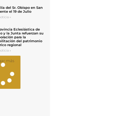
ía del Sr. Obispo en San
nte el 19 de Julio
oticia »
ovincia Eclesiástica de
o y la Junta refuerzan su
oración para la
ilitación del patrimonio
rico regional
oticia »
gar más