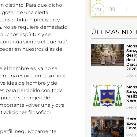
en distinto. Para que dicho
30
1
29
gozar de una cierta
o consentida imprecisión y
a. No se requiere demasiado
ÚLTIMAS NOT
muchos espíritus y se
continúa siendo el que fue”.
Mons
ceder en nuestros días de
Sanz
desig
desti
Diáco
ue el hombre es, ya no se
2026
n una espiral en cuyo final
Leer n
va idea de hombre y de
Mons
es para percibirlo con toda
Sanz
reali
 puede ser origen de
Nomb
mportante volver una y otra
Leer n
radiciones filosófico-
Homil
Exeq
Cave
n perfil inequívocamente
Leer n