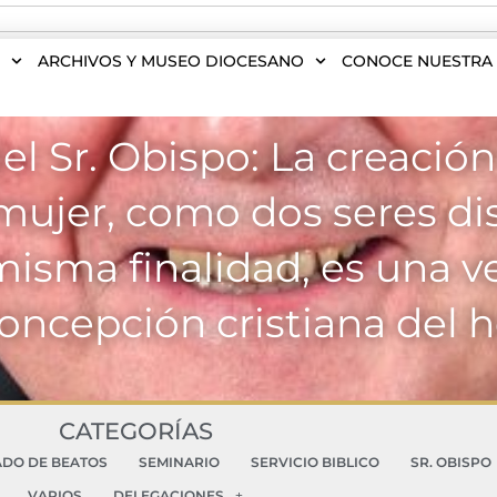
S
ARCHIVOS Y MUSEO DIOCESANO
CONOCE NUESTRA 
el Sr. Obispo: La creació
ujer, como dos seres dis
 misma finalidad, es una 
concepción cristiana del
CATEGORÍAS
ADO DE BEATOS
SEMINARIO
SERVICIO BIBLICO
SR. OBISPO
VARIOS
DELEGACIONES