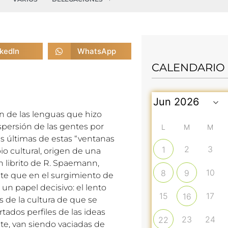
nkedIn
WhatsApp
CALENDARIO
ón de las lenguas que hizo
dispersión de las gentes por
L
M
M
las últimas de estas “ventanas
2
3
1
o cultural, origen de una
n librito de R. Spaemann,
10
8
9
nte que en el surgimiento de
n papel decisivo: el lento
15
17
16
 de la cultura de que se
rtados perfiles de las ideas
23
24
22
e, van siendo vaciadas de