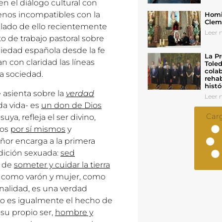
en el diálogo cultural con
enos incompatibles con la
Homil
Cleme
blado de ello recientemente
Leer n
 de trabajo pastoral sobre
sociedad española desde la fe
La Pr
n con claridad las líneas
Toled
colab
la sociedad.
rehab
histó
 asienta sobre la
verdad
Leer n
da vida- es
un don de Dios
Car
ya, refleja el ser divino,
ios
por sí mismos
y
eñor encarga a la primera
dición sexuada:
sed
a de
someter y cuidar la tierra
o como varón y mujer, como
nalidad, es una verdad
Lo es igualmente el hecho de
su propio ser,
hombre y