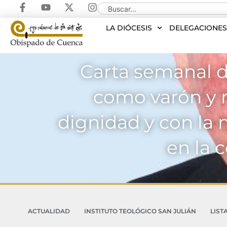
LA DIÓCESIS
DELEGACIONE
Carta semanal d
como varón y m
dignidad y con la
en la 
ACTUALIDAD
INSTITUTO TEOLÓGICO SAN JULIÁN
LIST