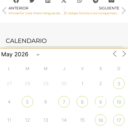
ANTERIOR
SIGUIENTE
Monseñor José María Yanguas bendice el belén de la Plaza de la Hispanidad
El obispo felicita a los conquenses la Navidad y les recuerda que “la Navidad es la puerta por la que entra la alegría en el mundo”
CALENDARIO
L
M
M
J
V
S
D
27
28
29
30
1
2
3
4
6
5
7
8
9
10
11
12
13
14
15
16
17