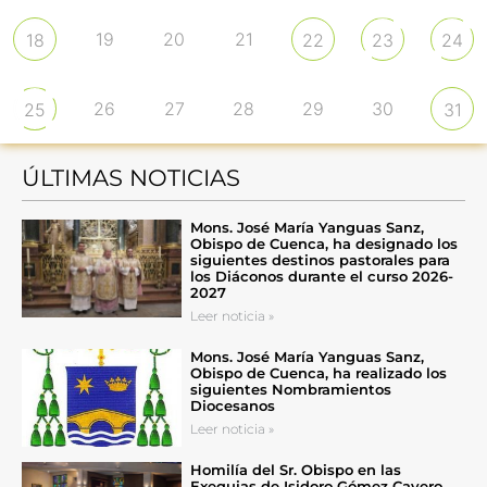
19
20
21
18
22
23
24
26
27
28
29
30
25
31
ÚLTIMAS NOTICIAS
Mons. José María Yanguas Sanz,
Obispo de Cuenca, ha designado los
siguientes destinos pastorales para
los Diáconos durante el curso 2026-
2027
Leer noticia »
Mons. José María Yanguas Sanz,
Obispo de Cuenca, ha realizado los
siguientes Nombramientos
Diocesanos
Leer noticia »
Homilía del Sr. Obispo en las
Exequias de Isidoro Gómez Cavero