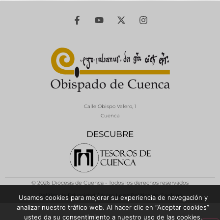
Calle Obispo Valero, 1
Cuenca
DESCUBRE
© 2026 Diócesis de Cuenca - Todos los derechos reservados
Política de Privacidad / Aviso Legal
Política de Cookies
Usamos cookies para mejorar su experiencia de navegación y
analizar nuestro tráfico web. Al hacer clic en “Aceptar cookies”
usted da su consentimiento a nuestro uso de las cookies.