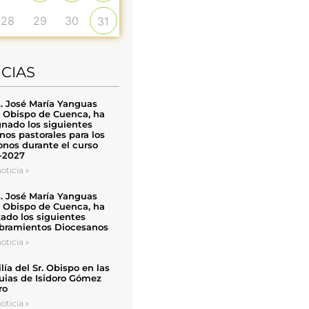
28
29
30
31
ICIAS
. José María Yanguas
, Obispo de Cuenca, ha
nado los siguientes
nos pastorales para los
nos durante el curso
-2027
oticia »
. José María Yanguas
, Obispo de Cuenca, ha
zado los siguientes
ramientos Diocesanos
oticia »
ía del Sr. Obispo en las
uias de Isidoro Gómez
ro
oticia »