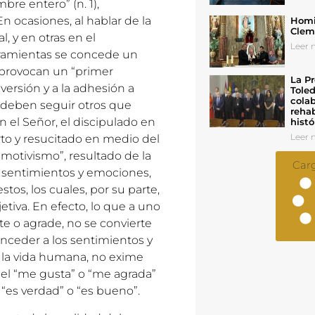
bre entero” (n. 1),
 ocasiones, al hablar de la
Homil
Cleme
l, y en otras en el
Leer n
rramientas se concede un
 provocan un “primer
La Pr
versión y a la adhesión a
Toled
colab
 deben seguir otros que
rehab
on el Señor, el discipulado en
histó
Leer n
rto y resucitado en medio del
emotivismo”, resultado de la
Car
a sentimientos y emociones,
tos, los cuales, por su parte,
etiva. En efecto, lo que a uno
ste o agrade, no se convierte
nceder a los sentimientos y
la vida humana, no exime
, del “me gusta” o “me agrada”
 “es verdad” o “es bueno”.