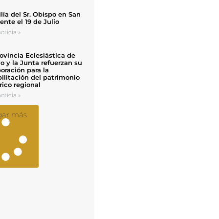
ía del Sr. Obispo en San
nte el 19 de Julio
oticia »
ovincia Eclesiástica de
o y la Junta refuerzan su
oración para la
ilitación del patrimonio
rico regional
oticia »
gar más