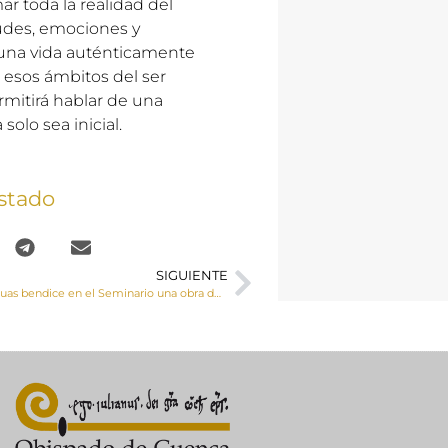
ar toda la realidad del
tudes, emociones y
e una vida auténticamente
s esos ámbitos del ser
rmitirá hablar de una
olo sea inicial.
stado
SIGUIENTE
Monseñor Yanguas bendice en el Seminario una obra de San Juan de Ávila del artista David Santos