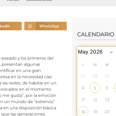
nkedIn
WhatsApp
CALENDARIO
o pasado y los primeros del
, presentan algunas
L
M
M
ntificar en una gran
27
28
29
presa en la necesidad casi
a las redes, de habitar en un
4
6
5
ar volcados en el momento
o me gusta”, por la emoción
11
12
13
 en un mundo de “estrenos”
úa en una disposición básica
19
20
18
r que las generaciones