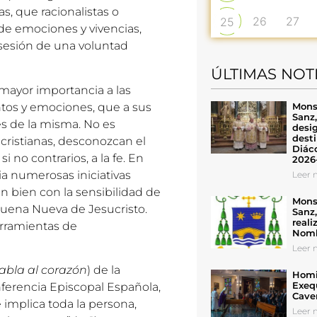
s, que racionalistas o
26
27
25
 de emociones y vivencias,
osesión de una voluntad
ÚLTIMAS NOT
 mayor importancia a las
Mons
entos y emociones, que a sus
Sanz
s de la misma. No es
desig
desti
cristianas, desconozcan el
Diáco
 no contrarios, a la fe. En
2026
sia numerosas iniciativas
Leer n
n bien con la sensibilidad de
Mons
 Buena Nueva de Jesucristo.
Sanz
reali
erramientas de
Nomb
Leer n
abla al corazón
) de la
Homil
Exeq
nferencia Episcopal Española,
Cave
 implica toda la persona,
Leer n