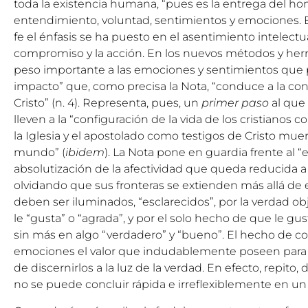
toda la existencia humana, “pues es la entrega del hom
entendimiento, voluntad, sentimientos y emociones. En
fe el énfasis se ha puesto en el asentimiento intelectua
compromiso y la acción. En los nuevos métodos y he
peso importante a las emociones y sentimientos que
impacto” que, como precisa la Nota, “conduce a la con
Cristo” (n. 4). Representa, pues, un
primer paso
al que
lleven a la “configuración de la vida de los cristianos c
la Iglesia y el apostolado como testigos de Cristo mue
mundo” (
ibidem
). La Nota pone en guardia frente al “
absolutización de la afectividad que queda reducida 
olvidando que sus fronteras se extienden más allá de es
deben ser iluminados, “esclarecidos”, por la verdad obj
le “gusta” o “agrada”, y por el solo hecho de que le gu
sin más en algo “verdadero” y “bueno”. El hecho de co
emociones el valor que indudablemente poseen para 
de discernirlos a la luz de la verdad. En efecto, repito
no se puede concluir rápida e irreflexiblemente en un