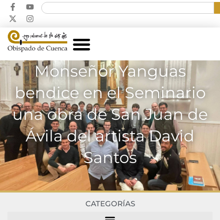
Monseñor Yanguas
bendice en el Seminario
una obra de San Juan de
Ávila del artista David
Santos
CATEGORÍAS