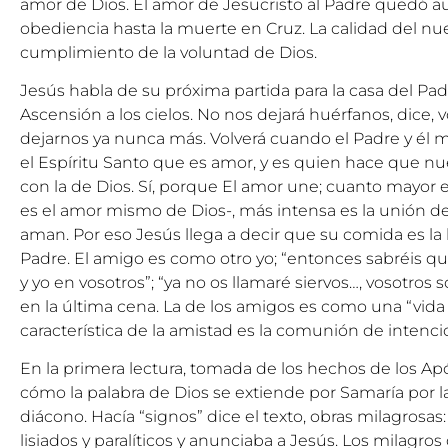
amor de Dios. El amor de Jesucristo al Padre quedó a
obediencia hasta la muerte en Cruz. La calidad del n
cumplimiento de la voluntad de Dios.
Jesús habla de su próxima partida para la casa del Pad
Ascensión a los cielos. No nos dejará huérfanos, dice, 
dejarnos ya nunca más. Volverá cuando el Padre y él m
el Espíritu Santo que es amor, y es quien hace que nu
con la de Dios. Sí, porque El amor une; cuanto mayor es
es el amor mismo de Dios-, más intensa es la unión de
aman. Por eso Jesús llega a decir que su comida es la 
Padre. El amigo es como otro yo; “entonces sabréis qu
y yo en vosotros”; “ya no os llamaré siervos…, vosotros 
en la última cena. La de los amigos es como una “vida
característica de la amistad es la comunión de intenci
En la primera lectura, tomada de los hechos de los 
cómo la palabra de Dios se extiende por Samaría por la
diácono. Hacía “signos” dice el texto, obras milagrosas
lisiados y paralíticos y anunciaba a Jesús. Los milagro