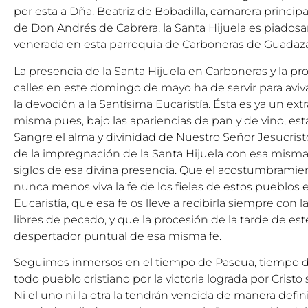
por esta a Dña. Beatriz de Bobadilla, camarera princip
de Don Andrés de Cabrera, la Santa Hijuela es piados
venerada en esta parroquia de Carboneras de Guadaz
La presencia de la Santa Hijuela en Carboneras y la p
calles en este domingo de mayo ha de servir para avivar 
la devoción a la Santísima Eucaristía. Ésta es ya un ext
misma pues, bajo las apariencias de pan y de vino, est
Sangre el alma y divinidad de Nuestro Señor Jesucrist
de la impregnación de la Santa Hijuela con esa misma
siglos de esa divina presencia. Que el acostumbramien
nunca menos viva la fe de los fieles de estos pueblos e
Eucaristía, que esa fe os lleve a recibirla siempre con 
libres de pecado, y que la procesión de la tarde de e
despertador puntual de esa misma fe.
Seguimos inmersos en el tiempo de Pascua, tiempo de
todo pueblo cristiano por la victoria lograda por Cristo
Ni el uno ni la otra la tendrán vencida de manera defin