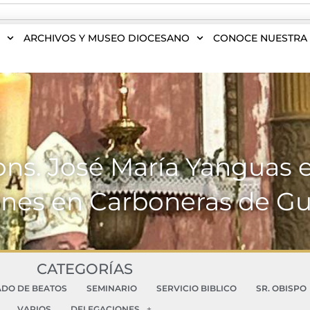
S
ARCHIVOS Y MUSEO DIOCESANO
CONOCE NUESTRA 
ons. José María Yanguas 
ones en Carboneras de G
CATEGORÍAS
ADO DE BEATOS
SEMINARIO
SERVICIO BIBLICO
SR. OBISPO
VARIOS
DELEGACIONES