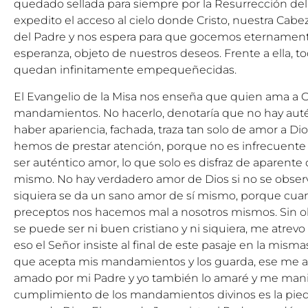
quedado sellada para siempre por la Resurrección del
expedito el acceso al cielo donde Cristo, nuestra Cabe
del Padre y nos espera para que gocemos eternamente
esperanza, objeto de nuestros deseos. Frente a ella, 
quedan infinitamente empequeñecidas.
El Evangelio de la Misa nos enseña que quien ama a C
mandamientos. No hacerlo, denotaría que no hay auté
haber apariencia, fachada, traza tan solo de amor a Di
hemos de prestar atención, porque no es infrecuente
ser auténtico amor, lo que solo es disfraz de aparent
mismo. No hay verdadero amor de Dios si no se obse
siquiera se da un sano amor de sí mismo, porque cua
preceptos nos hacemos mal a nosotros mismos. Sin o
se puede ser ni buen cristiano y ni siquiera, me atrevo
eso el Señor insiste al final de este pasaje en la mism
que acepta mis mandamientos y los guarda, ese me a
amado por mi Padre y yo también lo amaré y me manife
cumplimiento de los mandamientos divinos es la pied