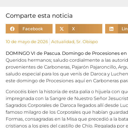
Comparte esta noticia
Facebook
X
Li
10 de mayo de 2026
Actualidad
,
Sr. Obispo
DOMINGO VI de Pascua. Domingo de Procesiones en
Queridos hermanos; saludo cordialmente a las autorida
provenientes de Carboneras, Pajarón Pajaroncillo, Argu
saludo especial para los que venís de Daroca y Luche
este domingo de Procesiones aquí en Carboneras para 
Conocéis bien la historia de esta palia o hijuela con que
impregnada con la Sangre de Nuestro Señor Jesucristo
Sagrados Corporales de Daroca llegados allí desde Luch
famoso milagro de los Corporales que habían guardad
Formas, consagradas en la Misa que precedió a la bat
cristianos a los pies del castillo de Chío. Regalada por e