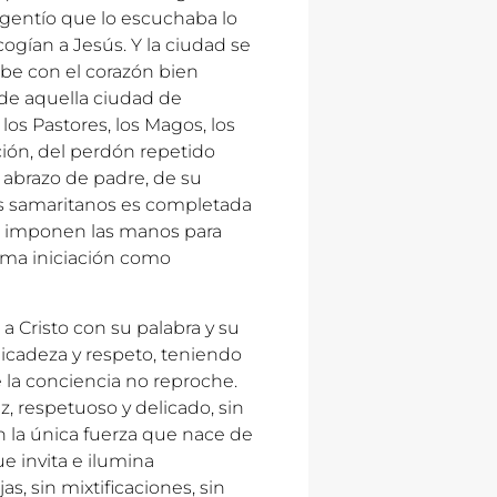
 gentío que lo escuchaba lo
cogían a Jesús. Y la ciudad se
cibe con el corazón bien
 de aquella ciudad de
los Pastores, los Magos, los
ación, del perdón repetido
su abrazo de padre, de su
los samaritanos es completada
es imponen las manos para
sima iniciación como
a Cristo con su palabra y su
licadeza y respeto, teniendo
 la conciencia no reproche.
ez, respetuoso y delicado, sin
on la única fuerza que nace de
ue invita e ilumina
s, sin mixtificaciones, sin