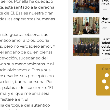
Exeq
 Señor. Por ella ha quedado
Cave
za, está sentado a la derecha
Leer n
 de Él. Esa es nuestra gran
Homil
todas las esperanzas humanas
Cleme
Leer n
risto guarda, observa sus
La Pr
ntico amor a Dios: podría
Toled
os, pero no verdadero amor. Y
colab
rehab
 el engaño de quien piensa
histó
e devoción, sucedáneo del
Leer n
rvan sus mandamientos. Y ni
Car
ndo olvidamos a Dios y sus
bservarlos sus preceptos no
 a decir, buena persona. Por
as palabras del comienzo: “El
ma; y el que me ama será
staré a él”. El
ra de toque del auténtico