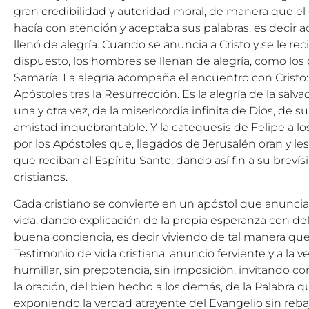
gran credibilidad y autoridad moral, de manera que el
hacía con atención y aceptaba sus palabras, es decir a
llenó de alegría. Cuando se anuncia a Cristo y se le re
dispuesto, los hombres se llenan de alegría, como los
Samaría. La alegría acompaña el encuentro con Cristo: 
Apóstoles tras la Resurrección. Es la alegría de la salv
una y otra vez, de la misericordia infinita de Dios, de 
amistad inquebrantable. Y la catequesis de Felipe a 
por los Apóstoles que, llegados de Jerusalén oran y l
que reciban al Espíritu Santo, dando así fin a su breví
cristianos.
Cada cristiano se convierte en un apóstol que anuncia 
vida, dando explicación de la propia esperanza con de
buena conciencia, es decir viviendo de tal manera que
Testimonio de vida cristiana, anuncio ferviente y a la v
humillar, sin prepotencia, sin imposición, invitando c
la oración, del bien hecho a los demás, de la Palabra q
exponiendo la verdad atrayente del Evangelio sin rebaja