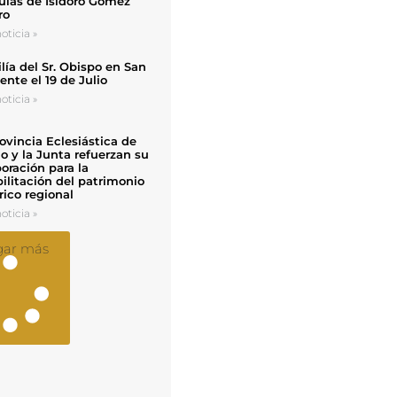
uias de Isidoro Gómez
ro
oticia »
ía del Sr. Obispo en San
nte el 19 de Julio
oticia »
ovincia Eclesiástica de
o y la Junta refuerzan su
oración para la
ilitación del patrimonio
rico regional
oticia »
gar más