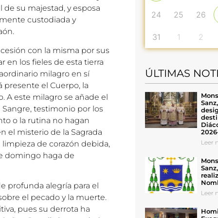
al de su majestad, y esposa
24
25
26
amente custodiada y
aón.
31
1
2
rocesión con la misma por sus
en los fieles de esta tierra
ÚLTIMAS NOT
raordinario milagro en sí
á presente el Cuerpo, la
Mons
o. A este milagro se añade el
Sanz
 Sangre, testimonio por los
desig
desti
to o la rutina no hagan
Diáco
n el misterio de la Sagrada
2026
Leer n
la limpieza de corazón debida,
ste domingo haga de
Mons
Sanz
reali
Nomb
 profunda alegría para el
Leer n
 sobre el pecado y la muerte.
itiva, pues su derrota ha
Homil