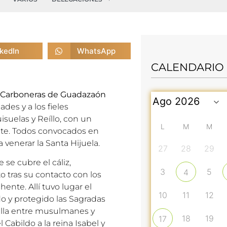
nkedIn
WhatsApp
CALENDARIO
 Carboneras de Guadazaón
des y a los fieles
isuelas y Reíllo, con un
L
M
M
nte. Todos convocados en
venerar la Santa Hijuela.
27
28
29
 se cubre el cáliz,
3
5
4
 tras su contacto con los
ente. Allí tuvo lugar el
10
11
12
o y protegido las Sagradas
alla entre musulmanes y
18
19
17
l Cabildo a la reina Isabel y