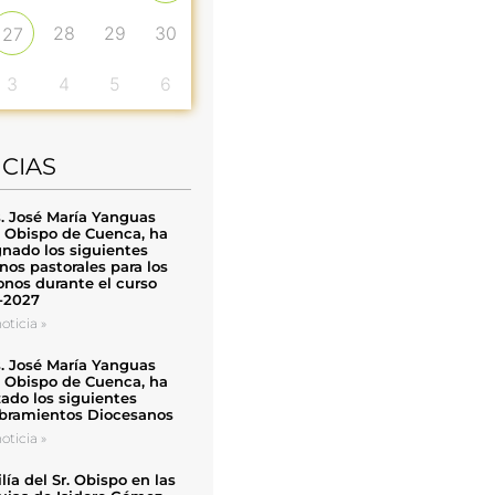
28
29
30
27
3
4
5
6
ICIAS
. José María Yanguas
, Obispo de Cuenca, ha
nado los siguientes
nos pastorales para los
nos durante el curso
-2027
oticia »
. José María Yanguas
, Obispo de Cuenca, ha
zado los siguientes
ramientos Diocesanos
oticia »
ía del Sr. Obispo en las