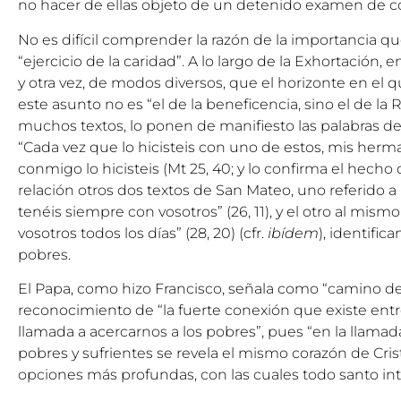
no hacer de ellas objeto de un detenido examen de con
No es difícil comprender la razón de la importancia qu
“ejercicio de la caridad”. A lo largo de la Exhortación, 
y otra vez, de modos diversos, que el horizonte en el 
este asunto no es “el de la beneficencia, sino el de la R
muchos textos, lo ponen de manifiesto las palabras d
“Cada vez que lo hicisteis con uno de estos, mis he
conmigo lo hicisteis (Mt 25, 40; y lo confirma el hech
relación otros dos textos de San Mateo, uno referido a 
tenéis siempre con vosotros” (26, 11), y el otro al mism
vosotros todos los días” (28, 20) (cfr.
ibídem
), identific
pobres.
El Papa, como hizo Francisco, señala como “camino de 
reconocimiento de “la fuerte conexión que existe entr
llamada a acercarnos a los pobres”, pues “en la llamad
pobres y sufrientes se revela el mismo corazón de Cris
opciones más profundas, con las cuales todo santo inte