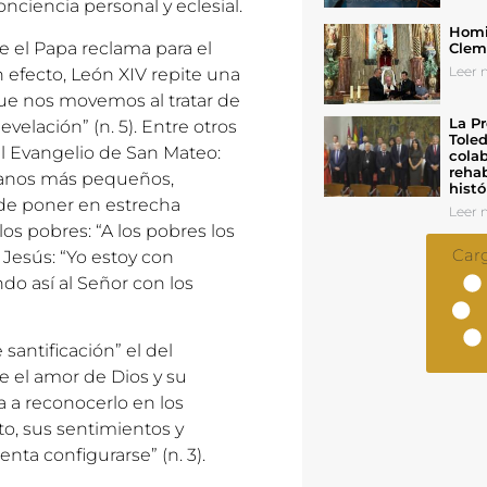
ciencia personal y eclesial.
Homil
e el Papa reclama para el
Cleme
Leer n
en efecto, León XIV repite una
que nos movemos al tratar de
La Pr
evelación” (n. 5). Entre otros
Toled
el Evangelio de San Mateo:
colab
rehab
rmanos más pequeños,
histó
o de poner en estrecha
Leer n
los pobres: “A los pobres los
Car
o Jesús: “Yo estoy con
ando así al Señor con los
santificación” el del
e el amor de Dios y su
a a reconocerlo en los
to, sus sentimientos y
nta configurarse” (n. 3).