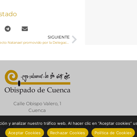
stado
SIGUIENTE
Conoce el Proyecto Natanael promovido por la Delegación de Acogida y Atención a las Personas con Discapacidad
Calle Obispo Valero, 1
Cuenca
ón y analizar nuestro tráfico web. Al hacer clic en “Aceptar cookies” u
ervados
Política de Privacidad / Aviso Legal
Política
Aceptar Cookies
Rechazar Cookies
Política de Cookies