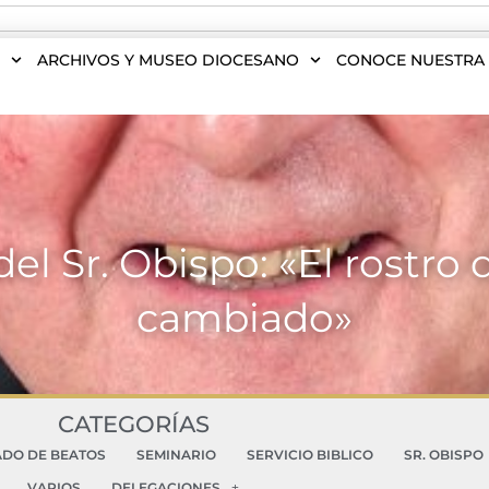
S
ARCHIVOS Y MUSEO DIOCESANO
CONOCE NUESTRA 
el Sr. Obispo: «El rostro 
cambiado»
CATEGORÍAS
ADO DE BEATOS
SEMINARIO
SERVICIO BIBLICO
SR. OBISPO
VARIOS
DELEGACIONES