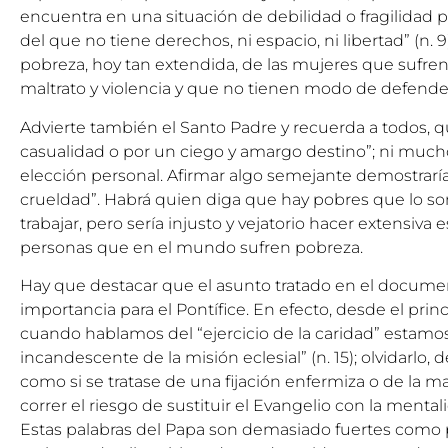
encuentra en una situación de debilidad o fragilidad pe
del que no tiene derechos, ni espacio, ni libertad” (n. 9
pobreza, hoy tan extendida, de las mujeres que sufren
maltrato y violencia y que no tienen modo de defender s
Advierte también el Santo Padre y recuerda a todos, q
casualidad o por un ciego y amargo destino”; ni muc
elección personal. Afirmar algo semejante demostraría,
crueldad”. Habrá quien diga que hay pobres que lo s
trabajar, pero sería injusto y vejatorio hacer extensiva 
personas que en el mundo sufren pobreza.
Hay que destacar que el asunto tratado en el docume
importancia para el Pontífice. En efecto, desde el pri
cuando hablamos del “ejercicio de la caridad” estamo
incandescente de la misión eclesial” (n. 15); olvidarlo, d
como si se tratase de una fijación enfermiza o de la ma
correr el riesgo de sustituir el Evangelio con la ment
Estas palabras del Papa son demasiado fuertes como p