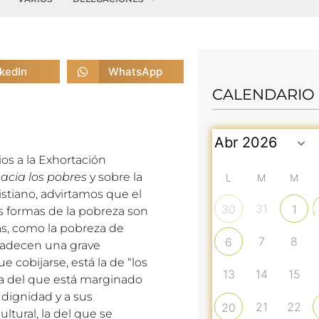
nkedIn
WhatsApp
CALENDARIO
os a la Exhortación
acia los pobres
y sobre la
L
M
M
ristiano, advirtamos que el
31
30
1
as formas de la pobreza son
as, como la pobreza de
7
8
6
 padecen una grave
e cobijarse, está la de “los
13
14
15
za del que está marginado
 dignidad y a sus
21
22
20
ultural, la del que se