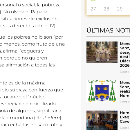
rsonal o social, la pobreza
27
28
29
). No olvida el Papa la
 situaciones de exclusión,
us derechos (cfr. n. 12).
ÚLTIMAS NOT
ue los pobres no lo son “por
Mons
ho menos, como fruto de una
Sanz
 afirma, “ceguera y
desig
desti
on porque no quieren
Diáco
esa afirmación a todas las
2026
Leer n
Mons
nto es de la máxima
Sanz
ncipio subraya con fuerza que
reali
Nomb
s tocando el “núcleo
Leer n
espreciarlo o ridiculizarlo
nía de algunos, significaría
Homil
Exeq
alidad mundana (cfr.
ibidem
).
Cave
ara echarlas en saco roto y
Leer n