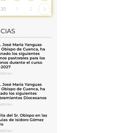
30
1
2
3
ICIAS
. José María Yanguas
, Obispo de Cuenca, ha
nado los siguientes
nos pastorales para los
nos durante el curso
-2027
oticia »
. José María Yanguas
, Obispo de Cuenca, ha
zado los siguientes
ramientos Diocesanos
oticia »
ía del Sr. Obispo en las
uias de Isidoro Gómez
ro
oticia »