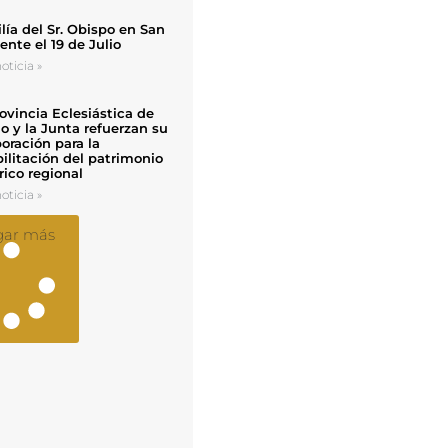
ía del Sr. Obispo en San
nte el 19 de Julio
oticia »
ovincia Eclesiástica de
o y la Junta refuerzan su
oración para la
ilitación del patrimonio
rico regional
oticia »
gar más