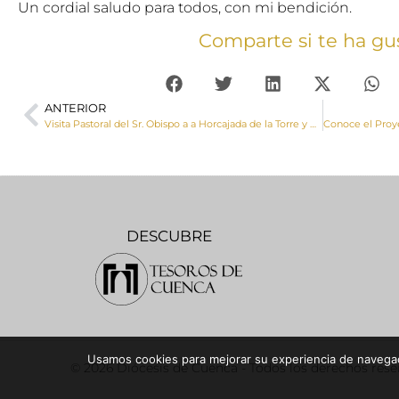
Un cordial saludo para todos, con mi bendición.
Comparte si te ha gu
ANTERIOR
Visita Pastoral del Sr. Obispo a a Horcajada de la Torre y Pineda de Gigüela
DESCUBRE
Usamos cookies para mejorar su experiencia de navegaci
© 2026 Diócesis de Cuenca - Todos los derechos res