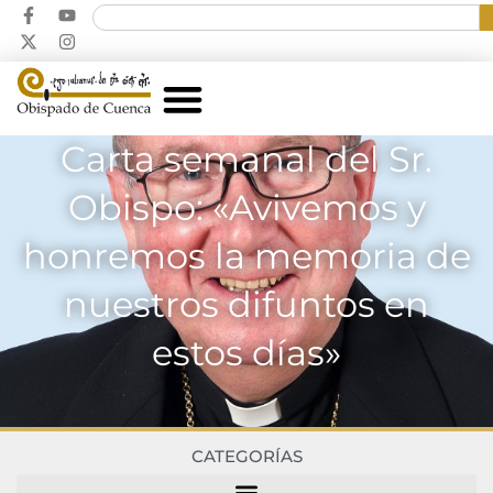
Carta semanal del Sr.
Obispo: «Avivemos y
honremos la memoria de
nuestros difuntos en
estos días»
CATEGORÍAS