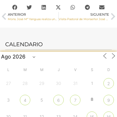
ANTERIOR
SIGUIENTE
Mons. José Mª Yanguas realiza una Visita Pastoral a la parroquia de El Salvador (Cuenca)
Visita Pastoral de Monseñor José María Yanguas a Villanueva de los Escuderos
CALENDARIO
L
M
M
J
V
S
D
27
28
29
30
31
1
2
8
3
5
4
6
7
9
10
11
12
13
14
15
16