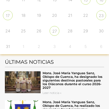
18
19
20
21
22
17
23
24
25
26
28
29
30
27
31
1
2
3
4
5
6
ÚLTIMAS NOTICIAS
Mons. José María Yanguas Sanz,
Obispo de Cuenca, ha designado los
siguientes destinos pastorales para
los Diáconos durante el curso 2026-
2027
Leer noticia »
Mons. José María Yanguas Sanz,
Obispo de Cuenca, ha realizado los