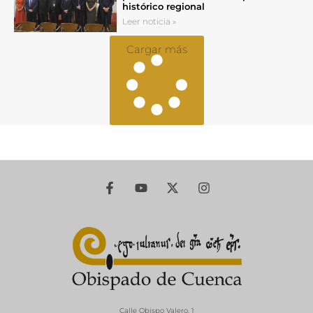
histórico regional
Leer noticia »
Cargar más
Calle Obispo Valero, 1