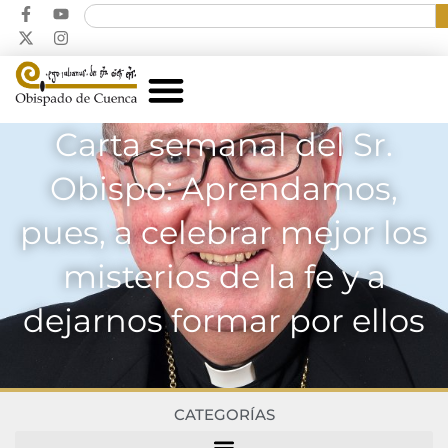
Carta semanal del Sr.
Obispo: Aprendamos,
pues, a celebrar mejor los
misterios de la fe y a
dejarnos formar por ellos
CATEGORÍAS