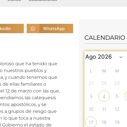
nkedIn
WhatsApp
CALENDARIO
 doloroso que ha tenido que
o nuestros pueblos y
L
M
M
ia, y cuando tenemos que
27
28
29
de ellas familiares o
el 12 de marzo con las que,
3
5
4
spendíamos las catequesis
ntos apostólicos, y se
10
11
12
s a grupos de riesgo que
En lo que toca a nuestra
18
19
17
el Gobierno el estado de