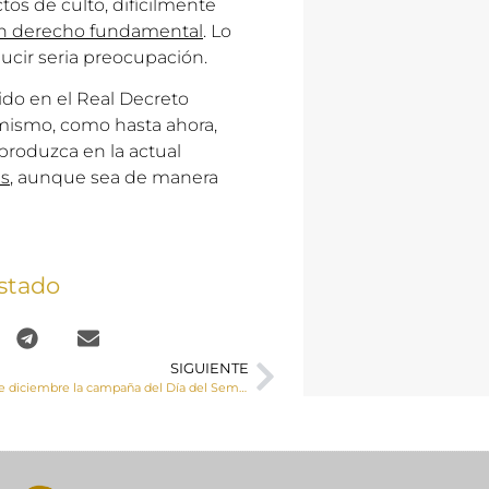
tos de culto, difícilmente
n derecho fundamental
. Lo
ucir seria preocupación.
ido en el Real Decreto
 mismo, como hasta ahora,
produzca en la actual
es
, aunque sea de manera
stado
SIGUIENTE
Se aplaza al 8 de diciembre la campaña del Día del Seminario