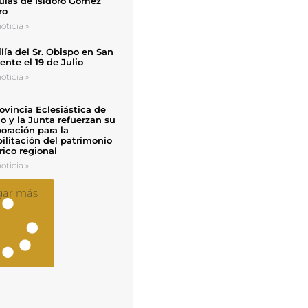
uias de Isidoro Gómez
ro
oticia »
ía del Sr. Obispo en San
nte el 19 de Julio
oticia »
ovincia Eclesiástica de
o y la Junta refuerzan su
oración para la
ilitación del patrimonio
rico regional
oticia »
gar más