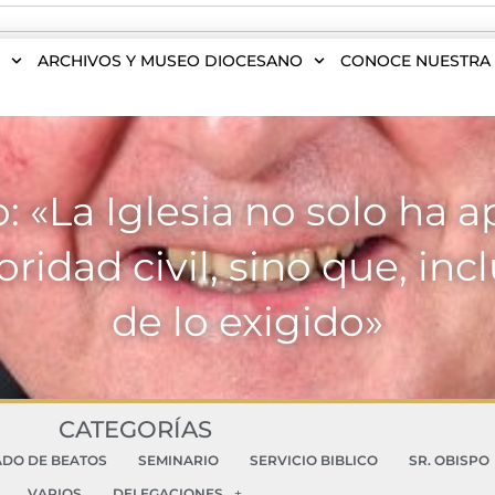
S
ARCHIVOS Y MUSEO DIOCESANO
CONOCE NUESTRA 
o: «La Iglesia no solo ha
ridad civil, sino que, incl
de lo exigido»
CATEGORÍAS
ADO DE BEATOS
SEMINARIO
SERVICIO BIBLICO
SR. OBISPO
VARIOS
DELEGACIONES