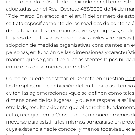
incluso, ha ido más allá de lo exigido por el tenor estr
adoptadas con el Real Decreto 463/2020 de 14 de marz
17 de marzo. En efecto, en el art. 11 del primero de es
se trata específicamente de las medidas de contención
de culto y con las ceremonias civiles y religiosas, se dic
lugares de culto y a las ceremonias civiles y religiosas 
adopción de medidas organizativas consistentes en e
personas, en función de las dimensiones y característic
manera que se garantice a los asistentes la posibilidad
entre ellos de, al menos, un metro”.
Como se puede constatar, el Decreto en cuestión
no 
los templos
,
ni la celebración del culto
,
ni la asistenci
eviten las aglomeraciones ˗que se definen como tales
dimensiones de los lugares˗, y que se respete la así ll
otro lado, resulta evidente que el derecho fundamental
culto, recogido en la Constitución, no puede menos 
moverse para asistir a los mismos. Ampararse en pret
cuya existencia nadie conoce ˗y menos todavía su exa