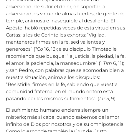
adversidad, de sufrir el dolor, de soportar la
adversidad, es virtud de almas fuertes, de gente de
temple, animosa e inasequible al desaliento. El
Apóstol habló repetidas veces de esta virtud en sus
Cartas; a los de Corinto les exhorta: “Vigilad,
manteneros firmes en la fe, sed valientes y
generosos” (
1Co
16, 13); a su discípulo Timoteo le
recomienda que busque: “la justicia, la piedad, la fe,
el amor, la paciencia, la mansedumbre” (1
Tim
6, 11);
y san Pedro, con palabras que se acomodan bien a
nuestra situación, anima a los discípulos:
“Resistidle, firmes en la fe, sabiendo que vuestra
comunidad fraternal en el mundo entero está
pasando por los mismos sufrimientos”. (
1 P
5, 9).
El sufrimiento humano encierra siempre un
misterio; más si cabe, cuando sabemos del amor
infinito de Dios por nosotros y de su omnipotencia.
Como lo esconde también la Cruz de Cristo,