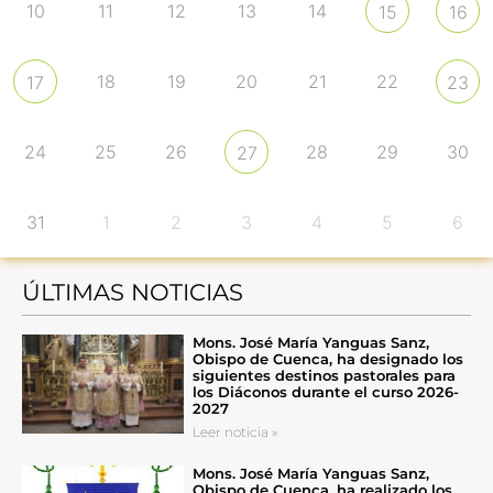
10
11
12
13
14
15
16
18
19
20
21
22
17
23
24
25
26
28
29
30
27
31
1
2
3
4
5
6
ÚLTIMAS NOTICIAS
Mons. José María Yanguas Sanz,
Obispo de Cuenca, ha designado los
siguientes destinos pastorales para
los Diáconos durante el curso 2026-
2027
Leer noticia »
Mons. José María Yanguas Sanz,
Obispo de Cuenca, ha realizado los