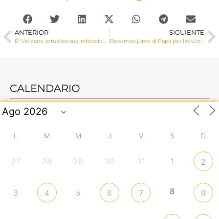
ANTERIOR
SIGUIENTE
El Vaticano actualiza sus indicaciones para Semana Santa
Recemos junto al Papa por las víctimas de #Covid_19 y recibamos Indulgencia Plenaria y la Bendición Urbi et Orbi
CALENDARIO
L
M
M
J
V
S
D
27
28
29
30
31
1
2
8
3
5
4
6
7
9