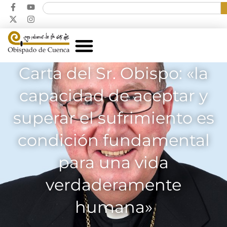
Carta del Sr. Obispo: «la
capacidad de aceptar y
superar el sufrimiento es
condición fundamental
para una vida
verdaderamente
humana»