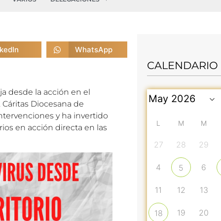
nkedIn
WhatsApp
CALENDARIO
ja desde la acción en el
9, Cáritas Diocesana de
intervenciones y ha invertido
L
M
M
ios en acción directa en las
27
28
29
4
6
5
11
12
13
19
20
18