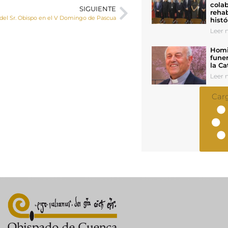
colab
SIGUIENTE
rehab
del Sr. Obispo en el V Domingo de Pascua
histó
Leer n
Homil
funer
la Ca
Leer n
Car