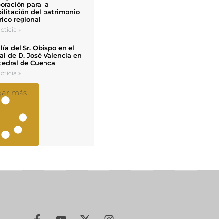
oración para la
ilitación del patrimonio
rico regional
oticia »
ía del Sr. Obispo en el
al de D. José Valencia en
tedral de Cuenca
oticia »
gar más