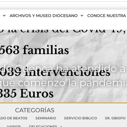
S
ARCHIVOS Y MUSEO DIOCESANO
CONOCE NUESTRA 
 de Cuenca ha atendido a 
que comenzó la pandemí
CATEGORÍAS
ADO DE BEATOS
SEMINARIO
SERVICIO BIBLICO
SR. OBISPO
VARIOS
DELEGACIONES