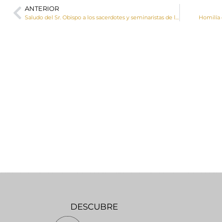
ANTERIOR
Saludo del Sr. Obispo a los sacerdotes y seminaristas de la diócesis en la fiesta de San Juan de Ávila
Homilía 
DESCUBRE