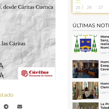
26
27
25
ÚLTIMAS NOT
Mons
Sanz
reali
Nomb
Leer n
Homil
Exeq
Cave
Leer n
Homil
Cleme
Leer n
stado
La Pr
Toled