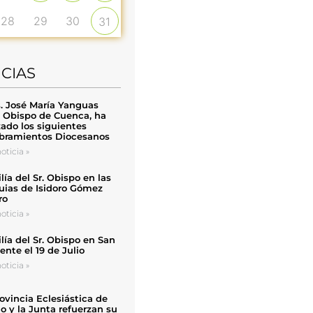
28
29
30
31
ICIAS
. José María Yanguas
, Obispo de Cuenca, ha
zado los siguientes
ramientos Diocesanos
oticia »
ía del Sr. Obispo en las
uias de Isidoro Gómez
ro
oticia »
ía del Sr. Obispo en San
nte el 19 de Julio
oticia »
ovincia Eclesiástica de
o y la Junta refuerzan su