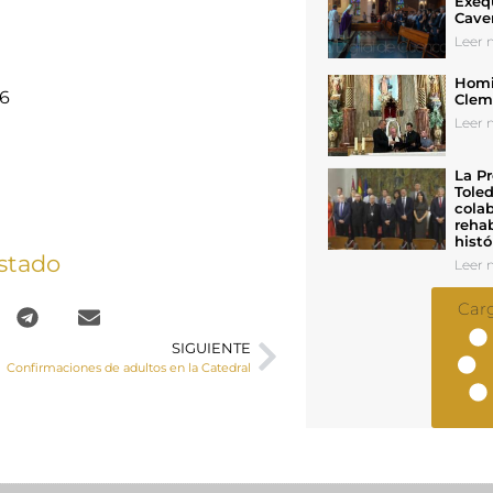
Exeq
Cave
Leer n
Homil
6
Cleme
Leer n
La Pr
Toled
colab
rehab
histó
stado
Leer n
Car
SIGUIENTE
Confirmaciones de adultos en la Catedral