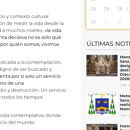
24
25
26
o y contexto cultural
31
1
2
ción de medir la vida desde la
ad a muchos niveles,
«la vida
nta decisiva no es solo qué
ÚLTIMAS NOT
 por quién somos, vivimos
Mons
Sanz
dicada a la contemplación,
desig
 digno de ser buscado y
desti
Diáco
enta por sí solo un servicio
2026
unto de una
Leer n
o y destrucción. Un servicio
Mons
e todos los tiempos
Sanz
reali
Nomb
 vida contemplativa, donde
Leer n
vicio del mundo.
Homil