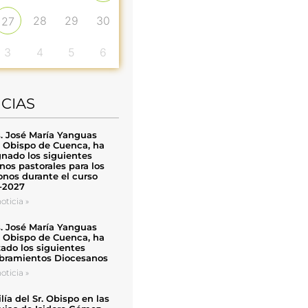
28
29
30
27
3
4
5
6
ICIAS
. José María Yanguas
, Obispo de Cuenca, ha
nado los siguientes
nos pastorales para los
nos durante el curso
-2027
oticia »
. José María Yanguas
, Obispo de Cuenca, ha
zado los siguientes
ramientos Diocesanos
oticia »
ía del Sr. Obispo en las