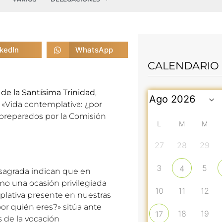
nkedIn
WhatsApp
CALENDARIO
e la Santísima Trinidad
,
: «Vida contemplativa: ¿por
 preparados por la
Comisión
L
M
M
27
28
29
3
5
4
nsagrada indican que en
o una ocasión privilegiada
10
11
12
mplativa presente en nuestras
por quién eres?» sitúa ante
18
19
17
 de la vocación