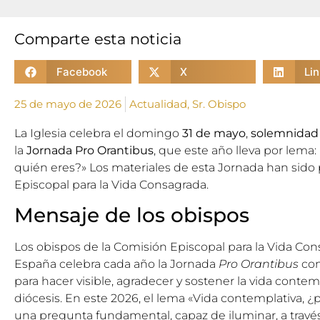
Comparte esta noticia
Facebook
X
Li
25 de mayo de 2026
Actualidad
,
Sr. Obispo
La Iglesia celebra el domingo
31 de mayo
,
solemnidad d
la
Jornada Pro Orantibus
, que este año lleva por lema
quién eres?» Los materiales de esta Jornada han sido
Episcopal para la Vida Consagrada
.
Mensaje de los obispos
Los obispos de la Comisión Episcopal para la Vida Co
España celebra cada año la Jornada
Pro Orantibus
com
para hacer visible, agradecer y sostener la vida conte
diócesis. En este 2026, el lema «Vida contemplativa, ¿
una pregunta fundamental, capaz de iluminar, a través