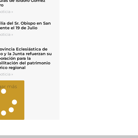
uias de Isidoro Gómez
ro
oticia »
ía del Sr. Obispo en San
nte el 19 de Julio
oticia »
ovincia Eclesiástica de
o y la Junta refuerzan su
oración para la
ilitación del patrimonio
rico regional
oticia »
gar más