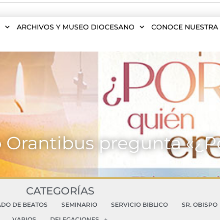
S
ARCHIVOS Y MUSEO DIOCESANO
CONOCE NUESTRA 
 Orantibus pregunta «¿P
CATEGORÍAS
ADO DE BEATOS
SEMINARIO
SERVICIO BIBLICO
SR. OBISPO
VARIOS
DELEGACIONES