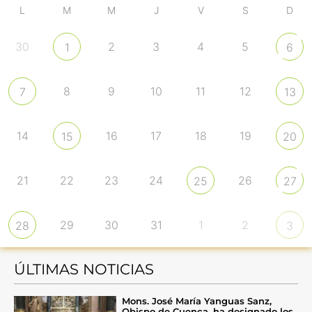
L
M
M
J
V
S
D
30
2
3
4
5
1
6
8
9
10
11
12
7
13
14
16
17
18
19
15
20
21
22
23
24
26
25
27
29
30
31
1
2
28
3
ÚLTIMAS NOTICIAS
Mons. José María Yanguas Sanz,
Obispo de Cuenca, ha designado los