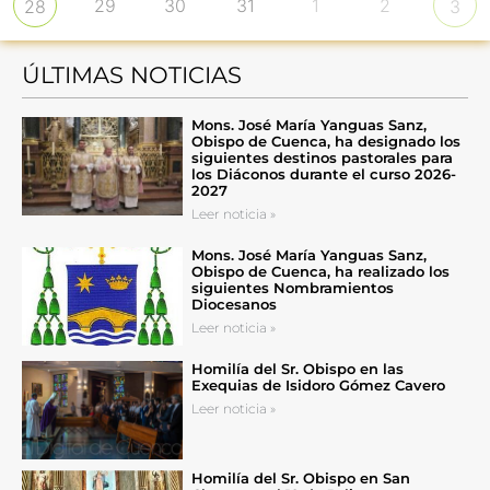
29
30
31
1
2
28
3
ÚLTIMAS NOTICIAS
Mons. José María Yanguas Sanz,
Obispo de Cuenca, ha designado los
siguientes destinos pastorales para
los Diáconos durante el curso 2026-
2027
Leer noticia »
Mons. José María Yanguas Sanz,
Obispo de Cuenca, ha realizado los
siguientes Nombramientos
Diocesanos
Leer noticia »
Homilía del Sr. Obispo en las
Exequias de Isidoro Gómez Cavero
Leer noticia »
Homilía del Sr. Obispo en San