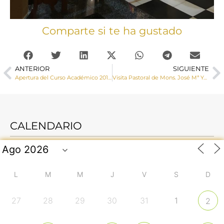
Comparte si te ha gustado
ANTERIOR
SIGUIENTE
Apertura del Curso Académico 2019-2020 en los Seminarios Diocesanos de Cuenca
Visita Pastoral de Mons. José Mª Yanguas al Arciprestazgo de Tarancón
CALENDARIO
L
M
M
J
V
S
D
27
28
29
30
31
1
2