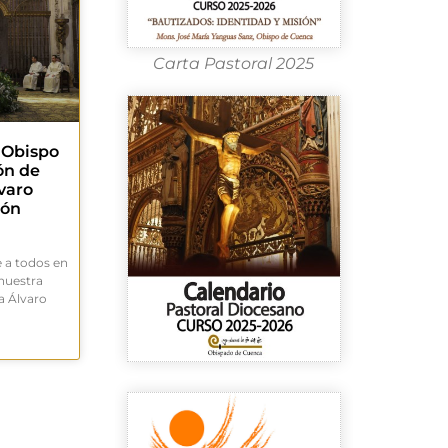
Carta Pastoral 2025
. Obispo
ón de
varo
món
 a todos en
 nuestra
a Álvaro