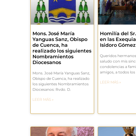
Mons. José María
Homilía del Sr
Yanguas Sanz, Obispo
en las Exequia
de Cuenca, ha
Isidoro Gómez
realizado los siguientes
Queridos hermanos.
Nombramientos
saludo con mis sinc
Diocesanos
condolencias a famil
amigos, a todos los
Mons. José María Yanguas Sanz,
Obispo de Cuenca, ha realizado
LEER MÁS »
los siguientes Nombramientos
Diocesanos: Rvdo. D.
LEER MÁS »