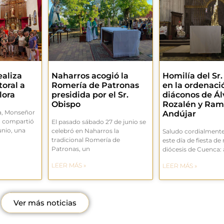
ealiza
Naharros acogió la
Homilía del Sr
toral a
Romería de Patronas
en la ordenaci
lora
presidida por el Sr.
diáconos de Ál
Obispo
Rozalén y Ra
a, Monseñor
Andújar
, compartió
El pasado sábado 27 de junio se
unio, una
celebró en Naharros la
Saludo cordialmente
tradicional Romería de
este día de fiesta de
Patronas, un
diócesis de Cuenca: 
LEER MÁS »
LEER MÁS »
Ver más noticias