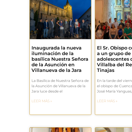
Inaugurada la nueva
El Sr. Obispo 
iluminación de la
a un grupo de
basílica Nuestra Señora
adolescentes d
de la Asunción en
Villalba del Re
Villanueva de la Jara
Tinajas
La Basílica de Nuestra Señora de
En la tarde del vierne
la Asunción de Villanueva de la
el obispo de Cuenc
Jara luce desde el
José María Yanguas
LEER MÁS »
LEER MÁS »