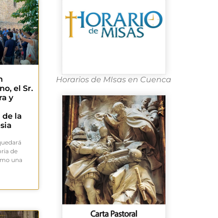
n
Horarios de MIsas en Cuenca
o, el Sr.
ra y
 de la
esia
 quedará
ria de
como una