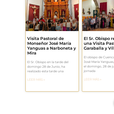
Visita Pastoral de
El Sr. Obispo r
Monseñor José María
una Visita Pas
Yanguas a Narboneta y
Garaballa y Víl
Mira
El obispo de Cuenc
José María Yanguas
El Sr. Obispo en la tarde del
el domingo, 28 de j
domingo 28 de Junio, ha
jornada
realizado esta tarde una
LEER MÁS »
LEER MÁS »