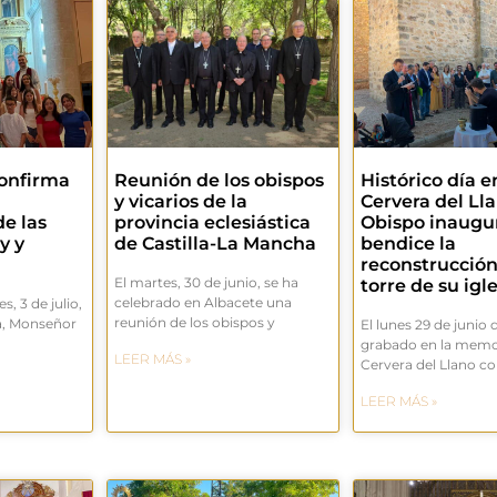
confirma
Reunión de los obispos
Histórico día e
y vicarios de la
Cervera del Llan
e las
provincia eclesiástica
Obispo inaugu
y y
de Castilla-La Mancha
bendice la
reconstrucción
El martes, 30 de junio, se ha
torre de su igl
celebrado en Albacete una
s, 3 de julio,
reunión de los obispos y
a, Monseñor
El lunes 29 de junio
,
grabado en la memo
LEER MÁS »
Cervera del Llano 
LEER MÁS »