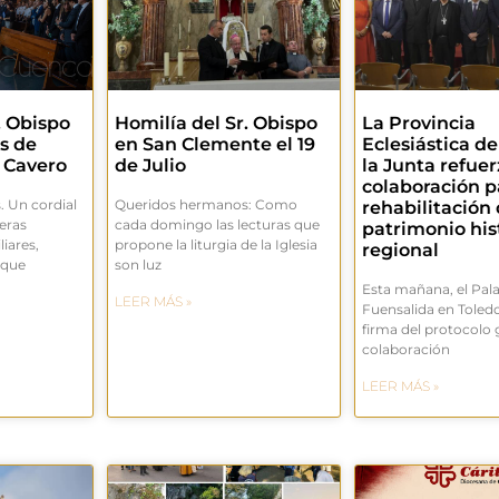
. Obispo
Homilía del Sr. Obispo
La Provincia
s de
en San Clemente el 19
Eclesiástica de
 Cavero
de Julio
la Junta refue
colaboración p
 Un cordial
Queridos hermanos: Como
rehabilitación 
eras
cada domingo las lecturas que
patrimonio his
iares,
propone la liturgia de la Iglesia
regional
 que
son luz
Esta mañana, el Pala
LEER MÁS »
Fuensalida en Toledo
firma del protocolo 
colaboración
LEER MÁS »