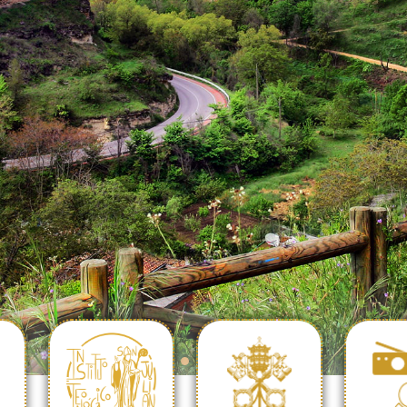
SAN JULIÁN
IA
SEDE
COMUN
TEOLÓGICO
SANTA
PORT
INSTITUTO