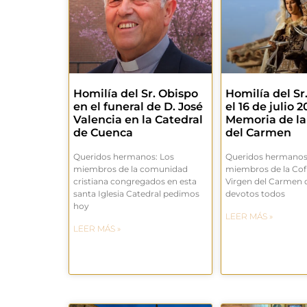
Homilía del Sr. Obispo
Homilía del Sr
en el funeral de D. José
el 16 de julio 2
Valencia en la Catedral
Memoria de la
de Cuenca
del Carmen
Queridos hermanos: Los
Queridos hermanos
miembros de la comunidad
miembros de la Cofr
cristiana congregados en esta
Virgen del Carmen 
santa Iglesia Catedral pedimos
devotos todos
hoy
LEER MÁS »
LEER MÁS »