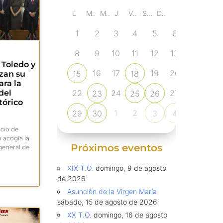
L
M
M
J
V
S
D
1
2
3
4
5
6
7
8
9
10
11
12
13
14
 Toledo y
16
17
19
20
15
18
21
rzan su
ara la
22
24
27
del
23
25
26
28
tórico
1
2
29
30
3
4
5
cio de
 acogía la
Próximos eventos
general de
XIX T.O.
domingo, 9 de agosto
de 2026
Asunción de la Virgen María
sábado, 15 de agosto de 2026
XX T.O.
domingo, 16 de agosto