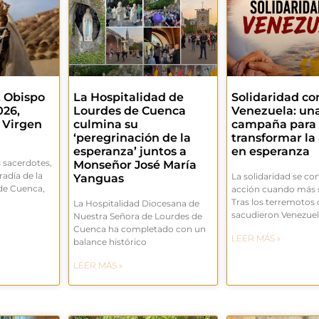
. Obispo
La Hospitalidad de
Solidaridad co
026,
Lourdes de Cuenca
Venezuela: un
 Virgen
culmina su
campaña para
‘peregrinación de la
transformar la
esperanza’ juntos a
en esperanza
 sacerdotes,
Monseñor José María
adía de la
La solidaridad se co
Yanguas
de Cuenca,
acción cuando más s
Tras los terremotos
La Hospitalidad Diocesana de
sacudieron Venezue
Nuestra Señora de Lourdes de
Cuenca ha completado con un
LEER MÁS »
balance histórico
LEER MÁS »