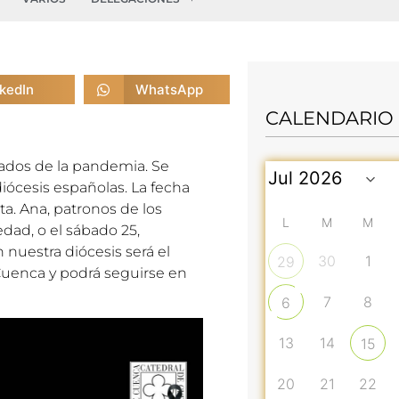
nkedIn
WhatsApp
CALENDARIO
tados de la pandemia
. Se
diócesis españolas. La fecha
Sta. Ana, patronos de los
L
M
M
dad, o el sábado 25,
nuestra diócesis será el
30
1
29
 Cuenca y podrá seguirse en
7
8
6
13
14
15
20
21
22