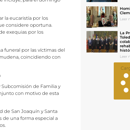
Homil
Cleme
 la eucaristía por los
Leer n
que considere oportuna.
de exequias por los
La Pr
Toled
colab
rehab
a funeral por las víctimas del
histó
 Almudena, coincidiendo con
Leer n
Car
a
 y Subcomisión de Familia y
njunto con motivo de esta
idad de San Joaquín y Santa
s de una forma especial a
os.