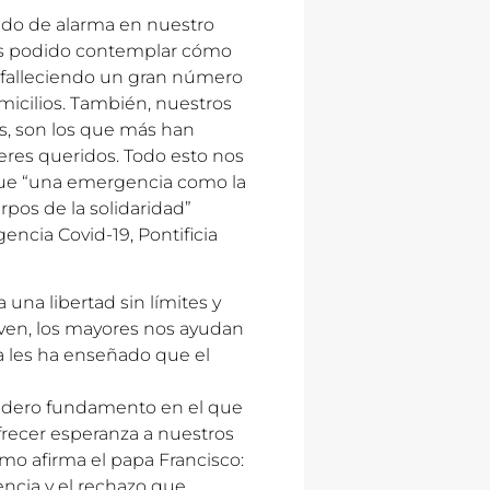
ado de alarma en nuestro
mos podido contemplar cómo
, falleciendo un gran número
omicilios. También, nuestros
es, son los que más han
seres queridos. Todo esto nos
 que “una emergencia como la
rpos de la solidaridad”
encia Covid-19, Pontificia
una libertad sin límites y
joven, los mayores nos ayudan
vida les ha enseñado que el
dadero fundamento en el que
frecer esperanza a nuestros
omo afirma el papa Francisco:
rencia y el rechazo que