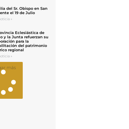
ía del Sr. Obispo en San
nte el 19 de Julio
oticia »
ovincia Eclesiástica de
o y la Junta refuerzan su
oración para la
ilitación del patrimonio
rico regional
oticia »
gar más