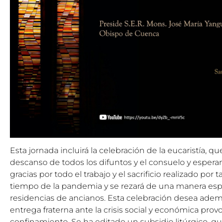
Esta jornada incluirá la celebración de la eucaristía, qu
descanso de todos los difuntos y el consuelo y esperan
gracias por todo el trabajo y el sacrificio realizado por
tiempo de la pandemia y se rezará de una manera espe
residencias de ancianos. Esta celebración desea adem
entrega fraterna ante la crisis social y económica pro
confinamiento. Se ha editado un subsidio litúrgico, q