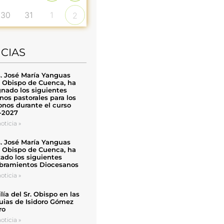
30
31
1
2
ICIAS
. José María Yanguas
, Obispo de Cuenca, ha
nado los siguientes
nos pastorales para los
nos durante el curso
-2027
oticia »
. José María Yanguas
, Obispo de Cuenca, ha
zado los siguientes
ramientos Diocesanos
oticia »
ía del Sr. Obispo en las
uias de Isidoro Gómez
ro
oticia »