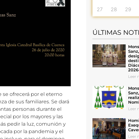
27
28
29
ÚLTIMAS NOT
Mons
Sanz
desig
desti
Diáco
2026
Leer n
Mons
Sanz
e se ofrecerá por el eterno
reali
za de sus familiares. Se dará
Nomb
 tantas personas durante el
Leer n
cial por los mayores y las
Homil
ás pedir la luz, comunión y
Exeq
Cave
vocada por la pandemia y el
Leer n
ue incluye, para el domingo