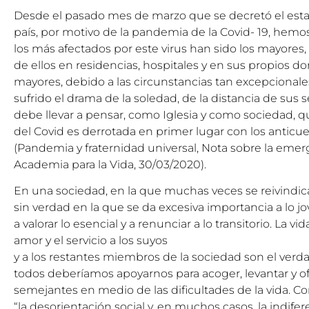
Desde el pasado mes de marzo que se decretó el est
país, por motivo de la pandemia de la Covid- 19, he
los más afectados por este virus han sido los mayores
de ellos en residencias, hospitales y en sus propios d
mayores, debido a las circunstancias tan excepcional
sufrido el drama de la soledad, de la distancia de sus 
debe llevar a pensar, como Iglesia y como sociedad,
del Covid es derrotada en primer lugar con los anticue
(Pandemia y fraternidad universal, Nota sobre la emerg
Academia para la Vida, 30/03/2020).
En una sociedad, en la que muchas veces se reivindica 
sin verdad en la que se da excesiva importancia a lo 
a valorar lo esencial y a renunciar a lo transitorio. La 
amor y el servicio a los suyos
y a los restantes miembros de la sociedad son el ver
todos deberíamos apoyarnos para acoger, levantar y o
semejantes en medio de las dificultades de la vida. C
“la desorientación social y, en muchos casos, la indife